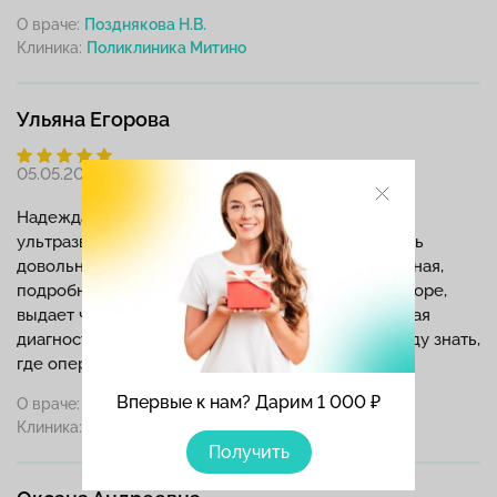
О враче:
Позднякова Н.В.
Клиника:
Ульяна Егорова
05.05.2026
Надежда Викторовна Позднякова делала мне
ультразвуковое исследование, и я осталась очень
довольна её подходом. Доктор очень внимательная,
подробно комментирует всё, что видит на мониторе,
выдает четкое заключение. Рада, что качественная
диагностика доступна рядом с домом, теперь буду знать,
где оперативно сделать узи
Впервые к нам? Дарим 1 000 ₽
О враче:
Позднякова Н.В.
Клиника:
Получить