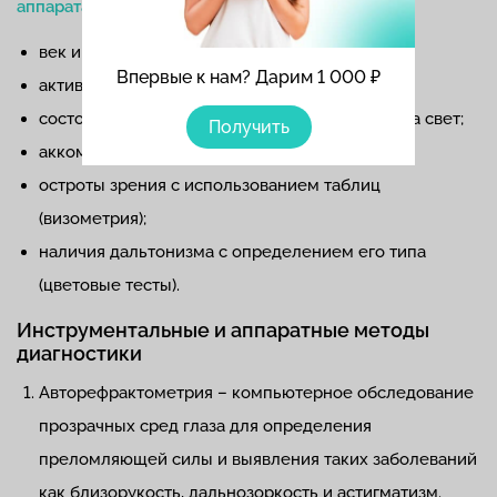
аппарата
:
век и внешней конъюнктивы;
Впервые к нам? Дарим 1 000 ₽
активности слезных желез и их протоков;
состояния зрачка – его положения, реакции на свет;
Получить
аккомодации;
остроты зрения с использованием таблиц
(визометрия);
наличия дальтонизма с определением его типа
(цветовые тесты).
Инструментальные и аппаратные методы
диагностики
Авторефрактометрия – компьютерное обследование
прозрачных сред глаза для определения
преломляющей силы и выявления таких заболеваний
как близорукость, дальнозоркость и астигматизм.