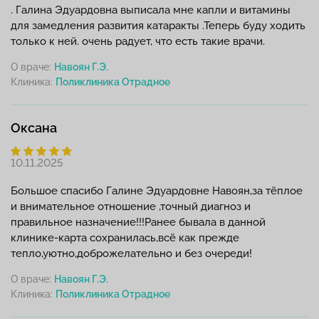
. Галина Эдуардовна выписала мне капли и витамины
для замедления развития катаракты .Теперь буду ходить
только к ней. очень радует, что есть такие врачи.
О враче:
Навоян Г.Э.
Клиника:
Оксана
10.11.2025
Большое спасибо Галине Эдуардовне Навоян,за тёплое
и внимательное отношение ,точный диагноз и
правильное назначение!!!Ранее бывала в данной
клинике-карта сохранилась,всё как прежде
тепло,уютно,доброжелательно и без очереди!
О враче:
Навоян Г.Э.
Клиника: