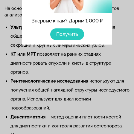
На основании имеющихся симптомов и результатов
анализов, врач может назначить:
Впервые к нам? Дарим 1 000 ₽
Ультразвуковое обследование
используют для
Получить
общей оценки состояния желез внутренней
секреции и крупных лимфатических узлов.
КТ или МРТ
позволяет на ранних стадиях
диагностировать опухоли и кисты в структуре
органов.
Рентгенологические исследования
используют для
получения общей наглядной структуры исследуемого
органа. Используют для диагностики
новообразований.
Денситометрия
– метод оценки плотности костей
для диагностики и контроля развития остеопороза.