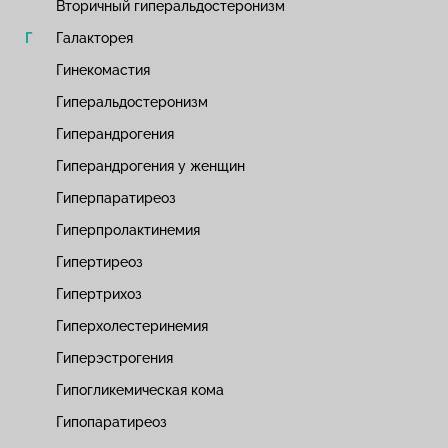
Вторичный гиперальдостеронизм
Галакторея
Гинекомастия
Гиперальдостеронизм
Гиперандрогения
Гиперандрогения у женщин
Гиперпаратиреоз
Гиперпролактинемия
Гипертиреоз
Гипертрихоз
Гиперхолестеринемия
Гиперэстрогения
Гипогликемическая кома
Гипопаратиреоз