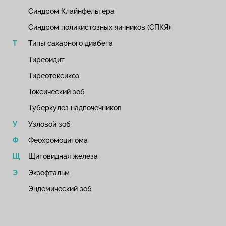
Синдром Клайнфельтера
Синдром поликистозных яичников (СПКЯ)
Типы сахарного диабета
Тиреоидит
Тиреотоксикоз
Токсический зоб
Туберкулез надпочечников
Узловой зоб
Феохромоцитома
Щитовидная железа
Экзофтальм
Эндемический зоб