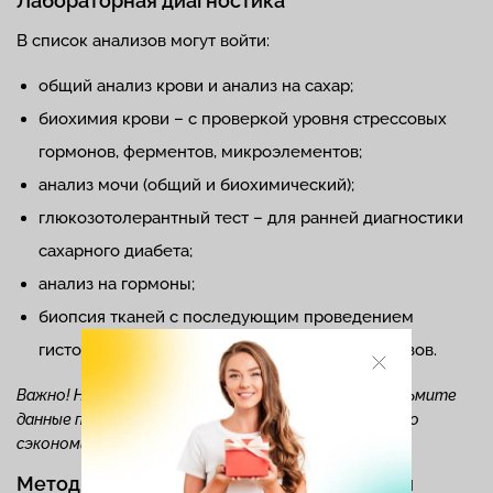
Лабораторная диагностика
В список анализов могут войти:
общий анализ крови и анализ на сахар;
биохимия крови – с проверкой уровня стрессовых
гормонов, ферментов, микроэлементов;
анализ мочи (общий и биохимический);
глюкозотолерантный тест – для ранней диагностики
сахарного диабета;
анализ на гормоны;
биопсия тканей с последующим проведением
гистологического или цитологического анализов.
Важно! На прием к эндокринологу обязательно возьмите
данные предыдущих исследований. Это значительно
сэкономит время установления диагноза.
Методы инструментальной диагностики