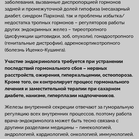
заболевания, вызванные диспропорцией гормонов
задней и промежуточной долей гипофиза (несахарный
диабет, синдром Пархона), так и проблемы избытка/
недостатка тропных гормонов – регуляторов работы
других эндокринных желез – тиреотропного
(дисфункции щитовидки, зоб, опухоли), гонадоотропного
(генитальные дистрофии), адренокортикотропного
(болезнь Иценко-Кушинга).
Участие эндокринолога требуется при устранении
последствий гормонального сбоя – нервных
расстройств, ожирения, гиперкальцемии, остеопороза.
Кроме того, он контролирует процесс гормонального
лечения и заместительной терапии при сахарном
диабете, нанизме, гиперплазии надпочечников.
Железы внутренней секреции отвечают за гуморальную
регуляцию всех внутренних процессов, поэтому работа
врача-эндокринолога может быть тесно связана с
другими разделами медицины – гинекологией,
андрологией, кардиологией, онкологией, иммунологией.