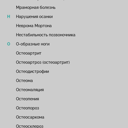
Мраморная болезнь
Нарушения осанки
Неврома Мортона
Нестабильность позвоночника
О-образные ноги
Остеоартрит
Остеоартроз (остеоартрит)
Остеодистрофии
Остеома
Остеомаляция
Остеопения
Остеопороз
Остеосаркома
Остеосклероз