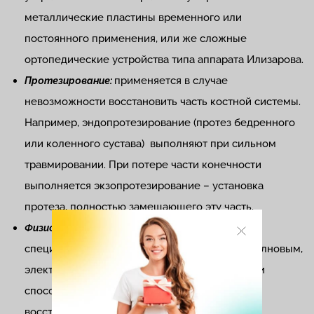
металлические пластины временного или
постоянного применения, или же сложные
ортопедические устройства типа аппарата Илизарова.
применяется в случае
Протезирование:
невозможности восстановить часть костной системы.
Например, эндопротезирование (протез бедренного
или коленного сустава) выполняют при сильном
травмировании. При потере части конечности
выполняется экзопротезирование – установка
протеза, полностью замещающего эту часть.
в процессе используются
Физиотерапия:
специальные приборы, которые тепловым, волновым,
электрокинетическим или другими способами
способствуют сращиванию костей или
восстановлению суставов.