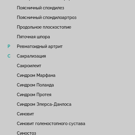
Поясничный спондилез
Поясничный спондилоартроз
Продольное плоскостопие
Пяточная шпора
Ревматоидный артрит
Сакрализация
Сакроилеит
Синдром Марфана
Синдром Поланда
Синдром Протея
Синдром Элерса-Данлоса
Синовит
Синовит голеностопного сустава
Синостоз