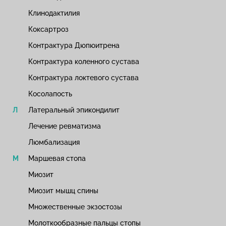
Клинодактилия
Коксартроз
Контрактура Дюпюитрена
Контрактура коленного сустава
Контрактура локтевого сустава
Косолапость
Латеральный эпикондилит
Лечение ревматизма
Люмбализация
Маршевая стопа
Миозит
Миозит мышц спины
Множественные экзостозы
Молоткообразные пальцы стопы