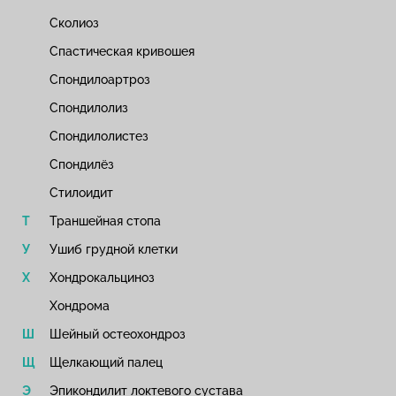
Сколиоз
Спастическая кривошея
Спондилоартроз
Спондилолиз
Спондилолистез
Спондилёз
Стилоидит
Траншейная стопа
Ушиб грудной клетки
Хондрокальциноз
Хондрома
Шейный остеохондроз
Щелкающий палец
Эпикондилит локтевого сустава