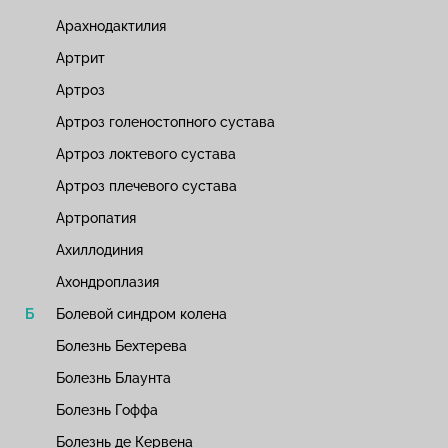
Арахнодактилия
Артрит
Артроз
Артроз голеностопного сустава
Артроз локтевого сустава
Артроз плечевого сустава
Артропатия
Ахиллодиния
Ахондроплазия
Болевой синдром колена
Болезнь Бехтерева
Болезнь Блаунта
Болезнь Гоффа
Болезнь де Кервена