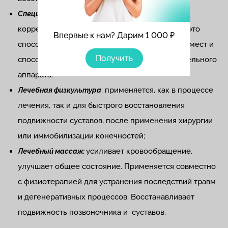
корсеты, бандажи,
Специальные устройства:
корректоры и ортопедические стельки – всё это
Впервые к нам? Дарим 1 000 ₽
способствует снятию нагрузки с проблемных мест и
Получить
способствует восстановления опорно-двигательного
аппарата.
: применяется, как в процессе
Лечебная физкультура
лечения, так и для быстрого восстановления
подвижности суставов, после применения хирургии
или иммобилизации конечностей;
усиливает кровообращение,
Лечебный массаж:
улучшает общее состояние. Применяется совместно
с физиотерапией для устранения последствий травм
и дегенеративных процессов. Восстанавливает
подвижность позвоночника и суставов.