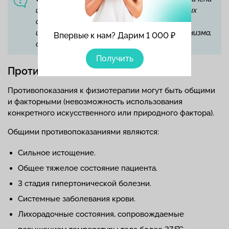
и при отсутствии заболеваний и тревожных
симптомов. Ее применяют для повышения
иммунитета и стрессоустойчивости организма,
Впервые к нам? Дарим 1 000 ₽
снятия нервного напряжения.
Получить
Противопоказания
Противопоказания к физиотерапии могут быть общими
и факторными (невозможность использования
конкретного искусственного или природного фактора).
Общими противопоказаниями являются:
Сильное истощение.
Общее тяжелое состояние пациента.
3 стадия гипертонической болезни.
Системные заболевания крови.
Лихорадочные состояния, сопровождаемые