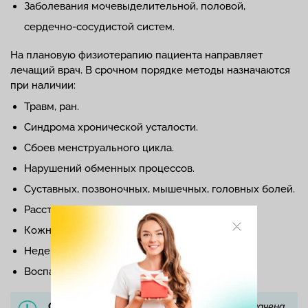
Заболевания мочевыделительной, половой,
сердечно-сосудистой систем.
На плановую физиотерапию пациента направляет
лечащий врач. В срочном порядке методы назначаются
при наличии:
Травм, ран.
Синдрома хронической усталости.
Сбоев менструального цикла.
Нарушений обменных процессов.
Суставных, позвоночных, мышечных, головных болей.
Расстройств функционирования ЖКТ.
Кожных патологий.
Недержания мочи.
Воспалительных процессов.
Справка!
Физиотерапия может быть назначена