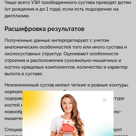
Чаще всего УЗИ тазобедренного сустава проводят детям
(от рождения и до 1 года), если есть подозрение на
дисплазию.
Расшифровка результатов
Полученные данные интерпретируют с учетом
анатомических особенностей того или иного сустава и
околосуставных структур. Оценивают особенности
строения и расположения сухожильно-мышечных и
костно-хрящевых компонентов, количество и характер
выпота в суставе.
Неизмененный сустав имеют четкие и ровные контуры,
нормальную эхогенность. Суставная полость не
содержит выпот. Нарушения целостности в структуре
костей не определяются. Дополнительные
новообразования не визуализируются. Сухожильно-
мышечные компоненты без изменений.
Специалист ультразвуковой диагностики формирует