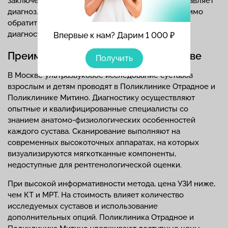
заключение по итогам исследования, но не выставляет
диагноз. Для расшифровки результатов необходимо
обратиться к врачу, выдавшему направление на
диагностику.
Впервые к нам? Дарим 1 000 ₽
Преимущества УЗИ суставов в Москве
Получить
В Москве ультразвуковое исследование суставов
взрослым и детям проводят в Поликлинике Отрадное и
Поликлинике Митино. Диагностику осуществляют
опытные и квалифицированные специалисты со
знанием анатомо-физиологических особенностей
каждого сустава. Сканирование выполняют на
современных высокоточных аппаратах, на которых
визуализируются мягкотканные компоненты,
недоступные для рентгенологической оценки.
При высокой информативности метода, цена УЗИ ниже,
чем КТ и МРТ. На стоимость влияет количество
исследуемых суставов и использование
дополнительных опций. Поликлиника Отрадное и