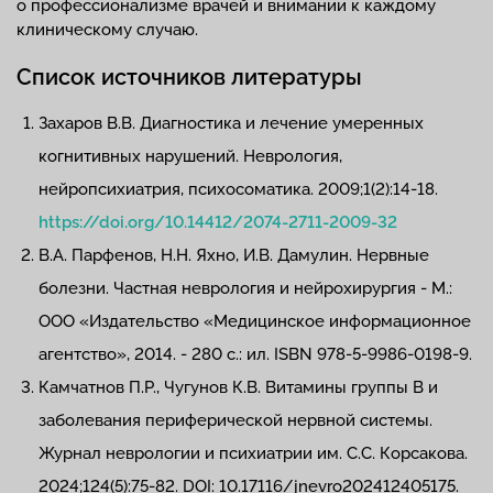
о профессионализме врачей и внимании к каждому
клиническому случаю.
Список источников литературы
Захаров В.В. Диагностика и лечение умеренных
когнитивных нарушений. Неврология,
нейропсихиатрия, психосоматика. 2009;1(2):14-18.
https://doi.org/10.14412/2074-2711-2009-32
В.А. Парфенов, Н.Н. Яхно, И.В. Дамулин. Нервные
болезни. Частная неврология и нейрохирургия - М.:
ООО «Издательство «Медицинское информационное
агентство», 2014. - 280 с.: ил. ISBN 978-5-9986-0198-9.
Камчатнов П.Р., Чугунов К.В. Витамины группы B и
заболевания периферической нервной системы.
Журнал неврологии и психиатрии им. С.С. Корсакова.
2024;124(5):75-82. DOI: 10.17116/jnevro202412405175.