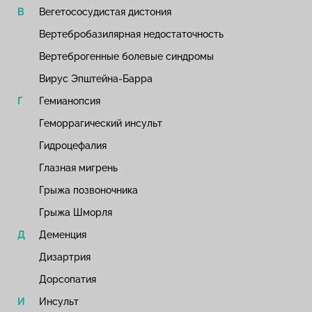
Вегетососудистая дистония
Вертебробазилярная недостаточность
Вертеброгенные болевые синдромы
Вирус Эпштейна-Барра
Гемианопсия
Геморрагический инсульт
Гидроцефалия
Глазная мигрень
Грыжа позвоночника
Грыжа Шморля
Деменция
Дизартрия
Дорсопатия
Инсульт