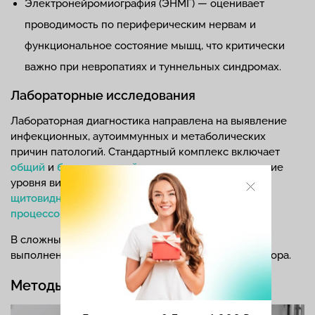
Электронейромиография (ЭНМГ) — оценивает
проводимость по периферическим нервам и
функциональное состояние мышц, что критически
важно при невропатиях и туннельных синдромах.
Лабораторные исследования
Лабораторная диагностика направлена на выявление
инфекционных, аутоиммунных и метаболических
причин патологий. Стандартный комплекс включает
общий
и
биохимический анализ крови
, определение
уровня витаминов (особенно группы В),
гормонов
щитовидной железы
,
маркеров аутоиммунных
процессов
.
В сложных диагностических случаях может быть
выполнена люмбальная пункция для анализа ликвора.
Методы лечения у врача-невролога