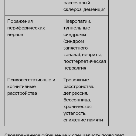
рассеянный
склероз, деменция
Поражения
Невропатии,
периферических
туннельные
нервов
синдромы
(синдром
запястного
канала), невриты,
постгерпетическая
невралгия
Психовегетативные и
Тревожные
когнитивные
расстройства,
расстройства
депрессия,
бессонница,
хроническая
усталость,
снижение памяти
Своевременное обращение к специалисту позволяет