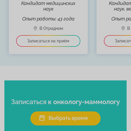
Кандидат медицинских
Кандидат
наук
наук, 
Опыт работы: 43 года
Опыт ра
Записаться
к онкологу-маммологу
Выбрать время