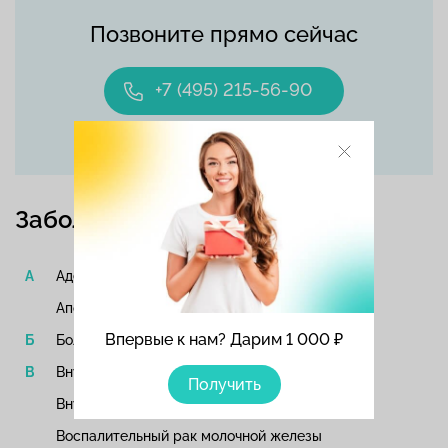
Позвоните прямо сейчас
+7 (495) 215-56-90
Заболевания
Аденокистозный рак молочной железы
Апокриновый рак молочной железы​
Впервые к нам? Дарим 1 000 ₽
Болезнь Педжета соска
Внутрипротоковая карцинома
Получить
Внутрипротоковый рак молочной железы​
Воспалительный рак молочной железы