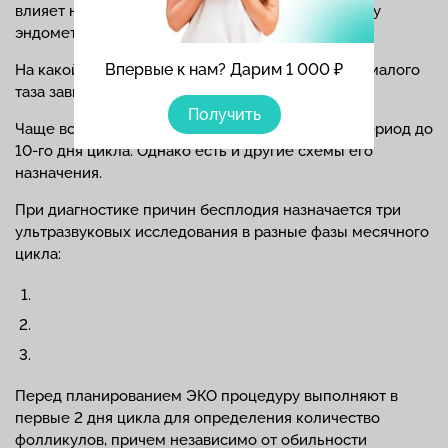
влияет на многие показатели, например, толщину
эндометрия.
Впервые к нам? Дарим 1 000 ₽
На какой день цикла лучше делать УЗИ органов малого
таза зависит от диагностической задачи.
Получить
Чаще всего, сканирование осуществляется на период до
10-го дня цикла. Однако есть и другие схемы его
назначения.
При диагностике причин бесплодия назначается три
ультразвуковых исследования в разные фазы месячного
цикла:
Перед планированием ЭКО процедуру выполняют в
первые 2 дня цикла для определения количество
фолликулов, причем независимо от обильности