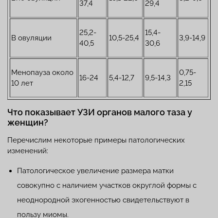
37,4
29,4
25,2-
15,4-
В овуляции
10,5-25,4
3,9-14,9
40,5
30,6
Менопауза около
0,75-
16-24
5,4-12,7
9,5-14,3
10 лет
2,15
Что показывает УЗИ органов малого таза у
женщин?
Перечислим некоторые примеры патологических
изменений:
Патологическое увеличение размера матки
совокупно с наличием участков округлой формы с
неоднородной эхогенностью свидетельствуют в
пользу миомы.