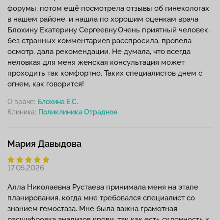
форумы, потом ещё посмотрела отзывы об гинекологах
в нашем районе, и нашла по хорошим оценкам врача
Блохину Екатерину Сергеевну.Очень приятный человек,
без странных комментариев расспросила, провела
осмотр, дала рекомендации. Не думала, что всегда
неловкая для меня женская консультация может
проходить так комфортно. Таких специалистов днем с
огнем, как говорится!
О враче:
Блохина Е.С.
Клиника:
Мария Давыдова
17.05.2026
Алла Николаевна Рустаева принимала меня на этапе
планирования, когда мне требовался специалист со
знанием гемостаза. Мне была важна грамотная
расшифровка анализов крови, так как есть склонность к