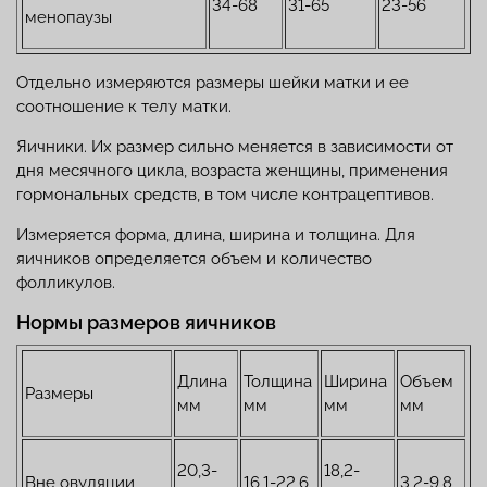
34-68
31-65
23-56
менопаузы
Отдельно измеряются размеры шейки матки и ее
соотношение к телу матки.
Яичники. Их размер сильно меняется в зависимости от
дня месячного цикла, возраста женщины, применения
гормональных средств, в том числе контрацептивов.
Измеряется форма, длина, ширина и толщина. Для
яичников определяется объем и количество
фолликулов.
Нормы размеров яичников
Длина
Толщина
Ширина
Объем
Размеры
мм
мм
мм
мм
20,3-
18,2-
Вне овуляции
16,1-22,6
3,2-9,8