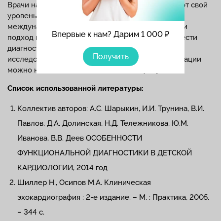
Врачи нашей клиники постоянно совершенствуют свой
уровень, участвуя в семинарах, симпозиумах и
международных конференциях. Они умеют найти
Впервые к нам? Дарим 1 000 ₽
подход к каждому маленькому пациенту и провести
диагностику максимально точно. Записаться на
Получить
исследование и прием к врачу любой специализации
можно на
сайте клиники
или по телефону.
Список использованной литературы:
Коллектив авторов: А.С. Шарыкин, И.И. Трунина, В.И.
Павлов, Д.А. Долинская, Н.Д. Тележникова, Ю.М.
Иванова, В.В. Деев ОСОБЕННОСТИ
ФУНКЦИОНАЛЬНОЙ ДИАГНОСТИКИ В ДЕТСКОЙ
КАРДИОЛОГИИ, 2014 год
Шиллер Н., Осипов М.А. Клиническая
эхокардиография : 2-е издание. – М. : Практика, 2005.
– 344 с.