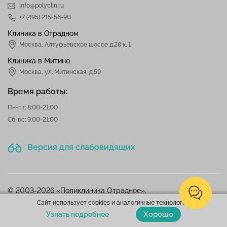
info@polyclin.ru
+7 (495) 215-56-90
Клиника в Отрадном
Москва
,
Алтуфьевское шоссе д.28 к. 1
Клиника в Митино
Москва,
ул. Митинская, д.59
Время работы:
Пн-пт: 8:00-21:00
Сб-вс: 9:00-21:00
Версия для слабовидящих
© 2003-2026 «Поликлиника Отрадное».
Все права защищены
Сайт использует cookies и аналогичные технологии.
Хорошо
Все материалы и дизайн сайта являются объектами авторского права.
Узнать подробнее
Материалы, размещенные на данной странице, носят информационный