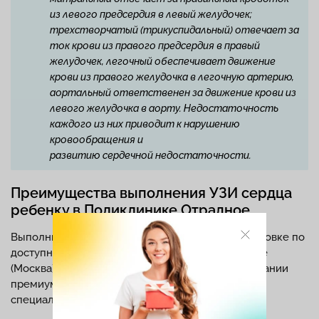
из левого предсердия в левый желудочек;
трехстворчатый (трикуспидальный) отвечает за
ток крови из правого предсердия в правый
желудочек, легочный обеспечивает движение
крови из правого желудочка в легочную артерию,
аортальный ответственен за движение крови из
левого желудочка в аорту. Недостаточность
каждого из них приводит к нарушению
кровообращения и
развитию сердечной недостаточности.
Преимущества выполнения УЗИ сердца
ребенку в Поликлинике Отрадное
Выполнить ЭхоКГ ребенку в комфортной обстановке по
доступной цене можно в Поликлинике Отрадное
(Москва). Диагностика выполняется на оборудовании
премиум-класса высококвалифицированными
специалистами.