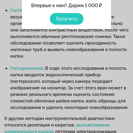
Впервые к нам? Дарим 1 000 ₽
Гистеросальпингография
. Еще один метод
визуализации, при котором исследуются полые
Получить
органы – матка и маточные трубы. Предварительно
они заполняются контрастным веществом, после чего
выполняются обычные рентгеновские снимки. Такое
обследование позволяет оценить проходимость
маточных труб и выявить новообразования в полости
матки.
Гистероскопия
. В ходе этого исследования в полость
матки вводится эндоскопический прибор
(гистероскоп), который через камеру передает
изображение на монитор. За счет этого врач может в
режиме реального времени оценить состояние
слизистой оболочки шейки матки, взять образцы для
исследования и удалить некоторые новообразования.
К другим методам инструментальной диагностики
относятся дилатация и кюретаж,
выскабливание
цервикального канала
, петлевая электроконизация