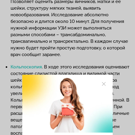
Позволяет оценить размеры яичников, матки и ее
шейки, структуру мягких тканей, выявить
новообразования. Исследование абсолютно
безопасно и длится около 10 минут. Для получения
нужной информации УЗИ может выполняться
разными способами – трансабдоминально,
трансвагинально и трансректально. В каждом случае
нужно будет пройти простую подготовку, о которой
врач сообщит заранее.
Кольпоскопия
. В ходе этого исследования оценивают
состояние слизистой влагалища и видимой части
шейки матки с помощью специального прибора
кольпоскопа. Он позволяет провести осмотр под
увеличением и выявить различные изменения.
Кольпоскопия может быть простой и расширенной. В
первом случае выполняется обычный осмотр. При
расширенной кольпоскопии применяются различные
вещества, которые позволяют выявить скрытые
патологические очаги и точно определить объем
воспаления.