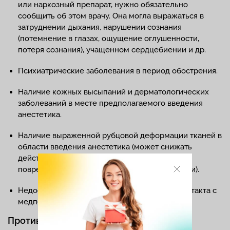
или наркозный препарат, нужно обязательно
сообщить об этом врачу. Она могла выражаться в
затруднении дыхания, нарушении сознания
(потемнение в глазах, ощущение оглушенности,
потеря сознания), учащенном сердцебиении и др.
Психиатрические заболевания в период обострения.
Наличие кожных высыпаний и дерматологических
заболеваний в месте предполагаемого введения
анестетика.
Наличие выраженной рубцовой деформации тканей в
области введения анестетика (может снижать
действия анестетика и увеличивает риски
повреждения нерва при проведении инъекции).
Недоступность пациента для адекватного контакта с
медперсоналом.
Противопоказания к общему наркозу