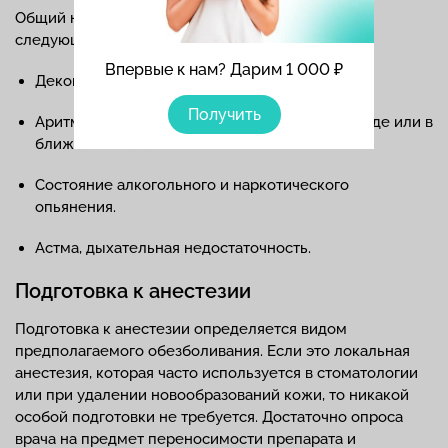
Общий наркоз может быть противопоказан в
следующих случаях:
Впервые к нам? Дарим 1 000 ₽
Декомпенсация хронических заболеваний.
Получить
Аритмии, инфаркты, инсульты в остром периоде или в
ближайшем анамнезе.
Состояние алкогольного и наркотического
опьянения.
Астма, дыхательная недостаточность.
Подготовка к анестезии
Подготовка к анестезии определяется видом
предполагаемого обезболивания. Если это локальная
анестезия, которая часто используется в стоматологии
или при удалении новообразований кожи, то никакой
особой подготовки не требуется. Достаточно опроса
врача на предмет переносимости препарата и