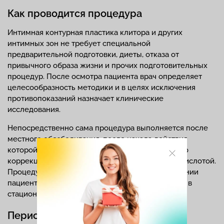
Как проводится процедура
Интимная контурная пластика клитора и других
интимных зон не требует специальной
предварительной подготовки, диеты, отказа от
привычного образа жизни и прочих подготовительных
процедур. После осмотра пациента врач определяет
целесообразность методики и в целях исключения
противопоказаний назначает клинические
исследования.
Непосредственно сама процедура выполняется после
местного обезболивания, после начала действия
которой путем инъекции в область, подлежащую
коррекции, вводится препарат с гиалуроновой кислотой.
Процедура длится несколько минут, а по окончании
пациент может сразу идти домой — пребывание в
стационаре не требуется.
Период реабилитации