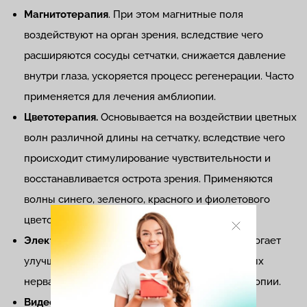
Магнитотерапия
. При этом магнитные поля
воздействуют на орган зрения, вследствие чего
расширяются сосуды сетчатки, снижается давление
внутри глаза, ускоряется процесс регенерации. Часто
применяется для лечения амблиопии.
Цветотерапия.
Основывается на воздействии цветных
волн различной длины на сетчатку, вследствие чего
происходит стимулирование чувствительности и
восстанавливается острота зрения. Применяются
волны синего, зеленого, красного и фиолетового
цветов.
Электростимуляция зрительных нервов
. Помогает
улучшить проводимость сигналов в зрительных
нервах. Помогает при наличии косоглазия, миопии.
Видеокомпьютерная коррекция зрительной