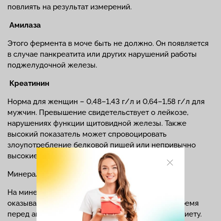
повлиять на результат измерений.
Амилаза
Этого фермента в моче быть не должно. Он появляется
в случае панкреатита или других нарушений работы
поджелудочной железы.
Креатинин
Норма для женщин – 0,48–1,43 г/л и 0,64–1,58 г/л для
мужчин. Превышение свидетельствует о лейкозе,
нарушениях функции щитовидной железы. Также
высокий показатель может спровоцировать
злоупотребление белковой пищей или непривычно
высокие физические нагрузки.
Минералы
На минеральный состав мочи большое влияние
оказывает питание, поэтому важно некоторое время
перед анализом соблюдать сбалансированную диету.