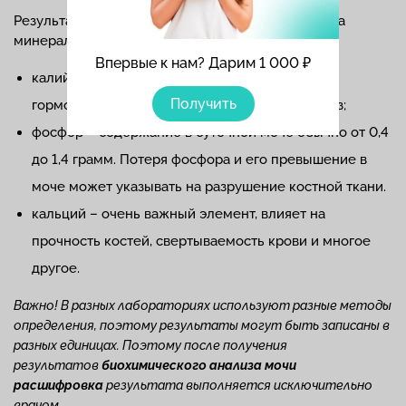
Результат биохимического исследования мочи на
минералы может дать важные показания:
Впервые к нам? Дарим 1 000 ₽
калий – снижение количества указывает на
Получить
гормональные нарушения, нефрит, остеопороз;
фосфор – содержание в суточной моче обычно от 0,4
до 1,4 грамм. Потеря фосфора и его превышение в
моче может указывать на разрушение костной ткани.
кальций – очень важный элемент, влияет на
прочность костей, свертываемость крови и многое
другое.
Важно! В разных лабораториях используют разные методы
определения, поэтому результаты могут быть записаны в
разных единицах. Поэтому после получения
результатов
биохимического анализа мочи
расшифровка
результата выполняется исключительно
.
врачом