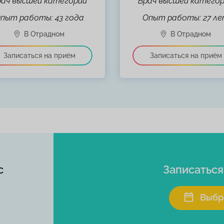
рач высшей категории
Врач высшей катего
пыт работы: 43 года
Опыт работы: 27 л
с
Записатьс
Выбр