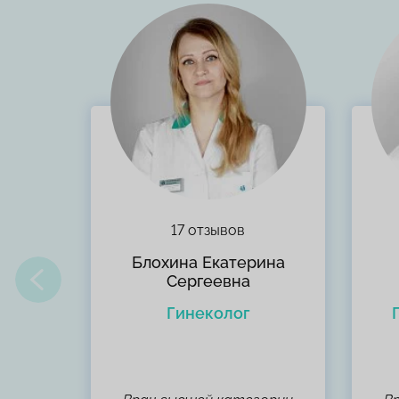
17 отзывов
мила
Блохина Екатерина
а
Сергеевна
олог-
Гинеколог
рач