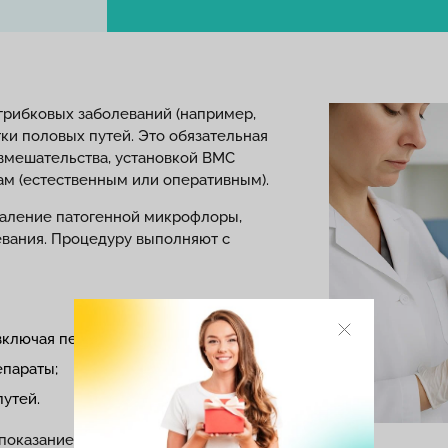
грибковых заболеваний (например,
ки половых путей. Это обязательная
вмешательства, установкой ВМС
дам (естественным или оперативным).
даление патогенной микрофлоры,
евания. Процедуру выполняют с
 включая период менструации;
епараты;
утей.
показанием к санации. При правильном