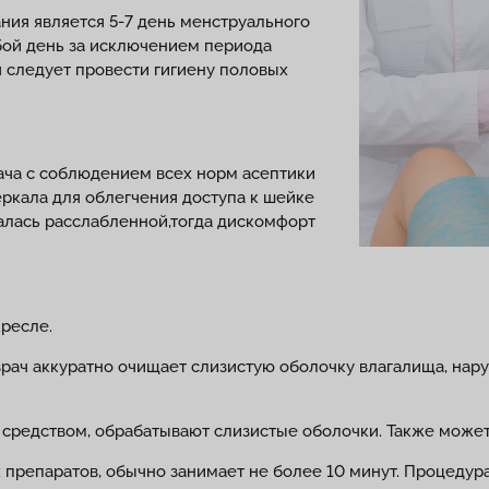
я является 5-7 день менструального
юбой день за исключением периода
 следует провести гигиену половых
ача с соблюдением всех норм асептики
еркала для облегчения доступа к шейке
валась расслабленной,тогда дискомфорт
кресле.
ач аккуратно очищает слизистую оболочку влагалища, нар
редством, обрабатывают слизистые оболочки. Также может
 препаратов, обычно занимает не более 10 минут. Процеду