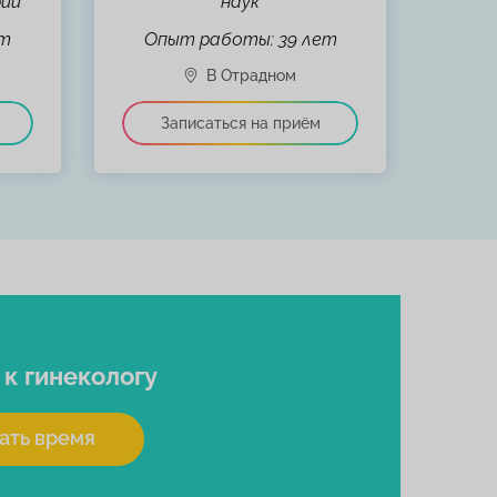
рии
наук
Вра
ет
Опыт работы: 39 лет
Оп
я
к гинекологу
ать время