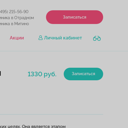
(495) 215-56-90
Записаться
иника в Отрадном
иника в Митино
Акции
Личный кабинет
и
1330 руб.
Записаться
их целях. Она является этапом