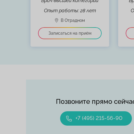
Врач высшей категории
В
лет
Опыт работы: 28 лет
О
Позвоните прямо сейча
+7 (495) 215-56-90