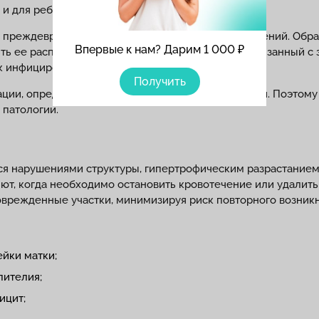
 и для ребенка.
 преждевременных родов, а также других осложнений. Обра
Впервые к нам? Дарим 1 000 ₽
ть ее распространение, устранить дискомфорт, связанный с
к инфицирования во время родового процесса.
Получить
ации, определяются видом возбудителей инфекции. Поэтому
 патологии.
 нарушениями структуры, гипертрофическим разрастанием 
т, когда необходимо остановить кровотечение или удалить 
поврежденные участки, минимизируя риск повторного возни
йки матки;
пителия;
ицит;