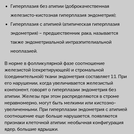
Гиперплазия без атипии (доброкачественная
железисто-кистозная гиперплазия эндометрия);
Гиперплазия с атипией (атипическая гиперплазия
эндометрия) – предшественник рака, называется
также эндометриальной интраэпителиальной
неоплазией.
В норме в фолликулярной фазе соотношение
железистой (секретирующей) и стромальной
(соединительной) ткани эндометрия составляет 1:1. При
его нарушении, когда увеличивается железистый
компонент, говорят о гиперплазии эндометрия без
атипии. Железы при этом распределяются в строме
неравномерно, могут быть мелкими или кистозно-
увеличенными. При гиперплазии эндометрия с атипией
соотношение еще больше нарушается, появляются
признаки клеточной атипии: необычная конфигурация
ядер, большие ядрышки.