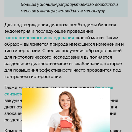
больше у женщин репродуктивного возраста и
меньше у женщин, вошедших в менопаузу.
Для подтверждения диагноза необходимы биопсия
эндометрия и последующее проведение
гистологического исследования
тканей матки. Таким
образом выясняется природа имеющихся изменений и
тип гиперплазии. С целью получения образцов тканей
для гистологического исследования выполняется
раздельное диагностическое выскабливание, которое
для повышения эффективности часто проводится под
контролем гистероскопии.
Также могут применяться аспирационная
биопсия
слизистой матки
(Пайпель биопсия), мануальная
вакуумная аспирация, но только для подтверждения
диагноза гиперплазии эндометрия. Для исключения
злокачественных процессов требуется проведение
раздельного диагностического выскабливания.
Комплексное обследование и диагностика позволяют