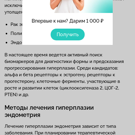
исключить другие заболевания, приводящие к
утолщению эндометрия:
Впервые к нам? Дарим 1 000 ₽
Рак эндометрия;
Полипы;
Получить
Эндометрит.
В настоящее время ведется активный поиск
биомаркеров для диагностики формы и предсказания
прогрессирования гиперплазии. Среди кандидатов:
альфа и бета рецепторы к эстрогену, рецепторы к
прогестерону, клеточные ферменты, участвующие в
росте и развитии клеток (циклооксигеназа 2, ЦОГ-2,
PTEN) и др.
Методы лечения гиперплазии
эндометрия
Лечение гиперплазии эндометрия зависит от типа
заболевания. При планировании терапевтической