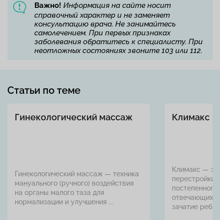
Важно!
Информация на сайте носит
справочный характер и не заменяет
консультацию врача. Не занимайтесь
самолечением. При первых признаках
заболевания обратитесь к специалисту. При
неотложных состояниях звоните 103 или 112.
Статьи по теме
Гинекологический массаж
Климакс
Климакс — эт
Гинекологический массаж — техника
перестройки 
мануального (ручного) воздействия
постепенного 
на органы малого таза для
отвечающих з
нормализации и улучшения ...
зачатие ребенка