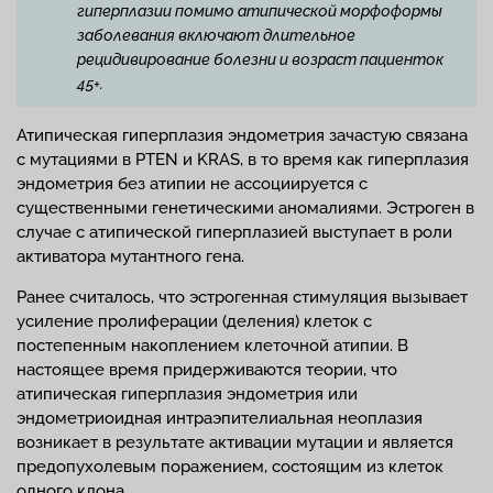
гиперплазии помимо атипической морфоформы
заболевания включают длительное
рецидивирование болезни и возраст пациенток
45+.
Атипическая гиперплазия эндометрия зачастую связана
с мутациями в PTEN и KRAS, в то время как гиперплазия
эндометрия без атипии не ассоциируется с
существенными генетическими аномалиями. Эстроген в
случае с атипической гиперплазией выступает в роли
активатора мутантного гена.
Ранее считалось, что эстрогенная стимуляция вызывает
усиление пролиферации (деления) клеток с
постепенным накоплением клеточной атипии. В
настоящее время придерживаются теории, что
атипическая гиперплазия эндометрия или
эндометриоидная интраэпителиальная неоплазия
возникает в результате активации мутации и является
предопухолевым поражением, состоящим из клеток
одного клона.