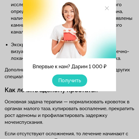
исследование мочевого пузыря, в ходе которого
определяют форму, размер, локализацию органа,
наличие в нем дефектов. Также могут быть выявлены
камни в почках, патологии мочеиспускательного
канала.
Экскреторная
урография
. Это детальная
визуализация состояния и функций почек, чашечно-
лоханочной системы, мочеточников и мочевика.
Впервые к нам? Дарим 1 000 ₽
Дополнительные исследования и консультация других
специалистов — по показаниям.
Получить
Как лечить аденому простаты?
Основная задача терапии — нормализовать кровоток в
органах малого таза, купировать воспаление, прекратить
рост аденомы и профилактировать задержку
мочеиспускания.
Если отсутствуют осложнения, то лечение начинают с