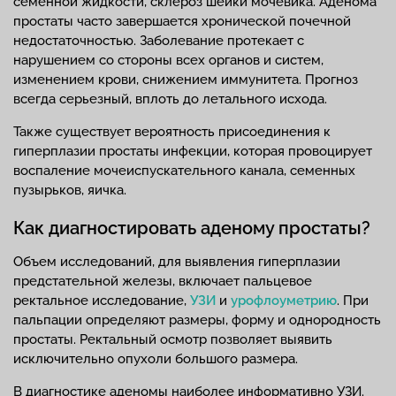
семенной жидкости, склероз шейки мочевика. Аденома
простаты часто завершается хронической почечной
недостаточностью. Заболевание протекает с
нарушением со стороны всех органов и систем,
изменением крови, снижением иммунитета. Прогноз
всегда серьезный, вплоть до летального исхода.
Также существует вероятность присоединения к
гиперплазии простаты инфекции, которая провоцирует
воспаление мочеиспускательного канала, семенных
пузырьков, яичка.
Как диагностировать аденому простаты?
Объем исследований, для выявления гиперплазии
предстательной железы, включает пальцевое
ректальное исследование,
УЗИ
и
урофлоуметрию
. При
пальпации определяют размеры, форму и однородность
простаты. Ректальный осмотр позволяет выявить
исключительно опухоли большого размера.
В диагностике аденомы наиболее информативно УЗИ.