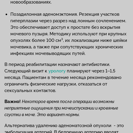
новообразованиях.
Позадилонная аденомэктомия. Резекция участков
гиперплазии через разрез над лонным сочленением.
Это обеспечивает доступ к простате без вскрытия
мочевого пузыря. Методику используют при крупных
опухолях более 100 см³, их локализации ниже шейки
мочевика, а также при сопутствующих хронических
инфекциях мочевыводящих путей.
В период реабилитации назначают антибиотики.
Следующий визит к
урологу
планируют через 1‒1,5
месяца. Пациентам в течение месяца рекомендовано
ограничить физические нагрузки, отказаться от
сексуальных контактов.
Важно!
Некоторое время после операции возможны
неприятные ощущения при мочеиспускании и кровяные
сгустки в моче. Это вариант нормы.
Альтернатива удалению аденоматозной опухоли - это
эмболизация артерий. В бедренную артерию вводят