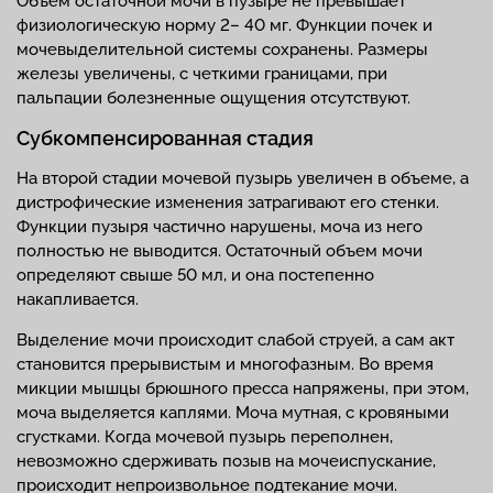
Объем остаточной мочи в пузыре не превышает
физиологическую норму 2– 40 мг. Функции почек и
мочевыделительной системы сохранены. Размеры
железы увеличены, с четкими границами, при
пальпации болезненные ощущения отсутствуют.
Субкомпенсированная стадия
На второй стадии мочевой пузырь увеличен в объеме, а
дистрофические изменения затрагивают его стенки.
Функции пузыря частично нарушены, моча из него
полностью не выводится. Остаточный объем мочи
определяют свыше 50 мл, и она постепенно
накапливается.
Выделение мочи происходит слабой струей, а сам акт
становится прерывистым и многофазным. Во время
микции мышцы брюшного пресса напряжены, при этом,
моча выделяется каплями. Моча мутная, с кровяными
сгустками. Когда мочевой пузырь переполнен,
невозможно сдерживать позыв на мочеиспускание,
происходит непроизвольное подтекание мочи.