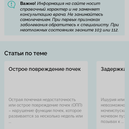
Важно!
Информация на сайте носит
справочный характер и не заменяет
консультацию врача. Не занимайтесь
самолечением. При первых признаках
заболевания обратитесь к специалисту. При
неотложных состояниях звоните 103 или 112.
Статьи по теме
Острое повреждение почек
Задержка 
Острая почечная недостаточность
Ишурия или з
или острое повреждение почек (ОПП)
невозможност
– нарушение функции почек, которое
мочеиспускан
развивается за несколько недель или
мочевом пузы
...
позывах к ...