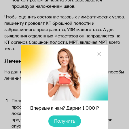
под контролем аппарата УЗИ. Завершается
процедура наложением швов.
Чтобы оценить состояние тазовых лимфатических узлов,
пациенту проводят КТ брюшной полости и
забрюшинного пространства, УЗИ малого таза. А для
выявления отдаленных метастазов он направляется на
КТ органов брюшной полости, МРТ, включая МРТ всего
тела.
Лечение рака простаты
На данный момент предусмотрены следующие способы
лечения заболевания:
Полное удаление простаты (радикальная
простатэктомия). Проводится пациентам с
Впервые к нам? Дарим 1 000 ₽
локализованной формой рака и ожидаемой
продолжительностью жизни более 10 лет. Если
Получить
опухоль не вышла за пределы капсулы, орган