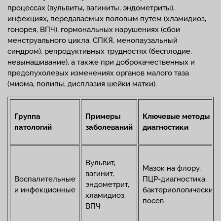
процессах (вульвиты, вагиниты, эндометриты),
инфекциях, передаваемых половым путем (хламидиоз,
гонорея, ВПЧ), гормональных нарушениях (сбои
менструального цикла, СПКЯ, менопаузальный
синдром), репродуктивных трудностях (бесплодие,
невынашивание), а также при доброкачественных и
предопухолевых изменениях органов малого таза
(миома, полипы, дисплазия шейки матки).
Группа
Примеры
Ключевые методы
патологий
заболеваний
диагностики
Вульвит,
Мазок на флору,
вагинит,
Воспалительные
ПЦР-диагностика,
эндометрит,
и инфекционные
бактериологический
хламидиоз,
посев
ВПЧ