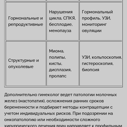
Нарушения
Гормональный
Гормональные и
цикла, СПКЯ,
профиль, УЗИ,
репродуктивные
бесплодие,
мониторинг
менопауза
овуляции
Миома,
полипы,
УЗИ, кольпоскопия,
Структурные и
кисты,
гистероскопия,
опухолевые
дисплазия,
биопсия
пролапс
Дополнительно гинеколог ведет патологии молочных
желез (мастопатия), осложнения ранних сроков
беременности и подбирает методы контрацепции с
учетом индивидуальных рисков. При подозрении на
онкопатологию или необходимости сложного
хирургического лечения врач направляет к профильным