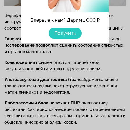
Верификация диагноза проводится с применением
Впервые к нам? Дарим 1 000 ₽
инструментальных и лабораторных методов,
соответствующих стандартам доказательной медицины.
Получить
Гинекологический осмотр
в зеркалах и бимануальное
исследование позволяют оценить состояние слизистых
и органов малого таза.
Кольпоскопия
применяется для прицельной
визуализации шейки матки под увеличением.
Ультразвуковая диагностика
(трансабдоминальная и
трансвагинальная) выявляет структурные изменения
матки, яичников и эндометрия.
Лабораторный блок
включает ПЦР-диагностику
инфекций, бактериологические посевы с определением
чувствительности к препаратам, гормональные панели и
общеклинические анализы крови.