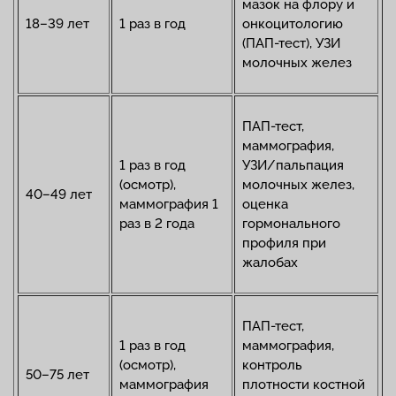
мазок на флору и
18–39 лет
1 раз в год
онкоцитологию
(ПАП-тест), УЗИ
молочных желез
ПАП-тест,
маммография,
1 раз в год
УЗИ/пальпация
(осмотр),
молочных желез,
40–49 лет
маммография 1
оценка
раз в 2 года
гормонального
профиля при
жалобах
ПАП-тест,
1 раз в год
маммография,
(осмотр),
контроль
50–75 лет
маммография
плотности костной