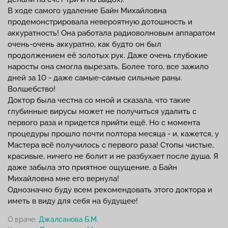
В ходе самого удаление Байн Михайловна
продемонстрировала невероятную дотошность и
аккуратность! Она работала радиоволновым аппаратом
очень-очень аккуратно, как будто он был
продолжением её золотых рук. Даже очень глубокие
наросты она смогла вырезать. Более того, все зажило
дней за 10 - даже самые-самые сильные раны.
Волшебство!
Доктор была честна со мной и сказала, что такие
глубинные вирусы может не получиться удалить с
первого раза и придется прийти ещё. Но с момента
процедуры прошло почти полтора месяца - и, кажется, у
Мастера всё получилось с первого раза! Стопы чистые,
красивые, ничего не болит и не разбухает после душа. Я
даже забыла это приятное ощущение, а Байн
Михайловна мне его вернула!
Однозначно буду всем рекомендовать этого доктора и
иметь в виду для себя на будущее!
О враче:
Джалсанова Б.М.