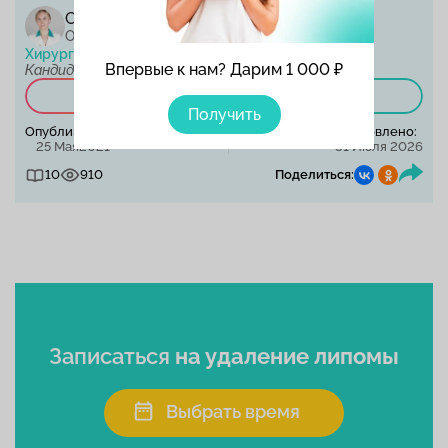
Салямкина Елена Владимировна
Опыт работы: 21 год
Хирург, Флеболог, Онколог-Маммолог
Впервые к нам? Дарим 1 000 ₽
Кандидат медицинских наук, ведущий врач.
Записаться на приём
Получить
Опубликовано:
Обновлено:
25 Мая2021
31 Июля 2026
10
910
Поделиться:
Записаться
на удаление липомы
Выбрать время