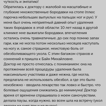
чуткость и эмпатию!
Обратилась к доктору с жалобой на масштабные и
глубокие множественные бородавки на стопе (плюс
парочка небольших выпуклых на пальцах ног и рук). У
меня был очень неприятный давний опыт удаления
таких бородавок в этой области: 10 лет назад в другой
клинике мне выжигали бородавки, впечатления
остались очень травматичные, до сих пор помню запах
гари, как не могла потом несколько месяцев наступать
на ногу и, самое страшное, неистовую боль от
обезболивающего укола. С этим багажом страхов и
сомнений я пришла к Байн Михайловне.
Доктор не просто отнеслась с пониманием: она на
протяжении всей процедуры удаления была
максимально участлива и даже нежна, где могла,
предлагала не использовать обезбол, а где это было
неизбежно - вводила лекарство так ловко и быстро, что
болевые ощущения снижались до минимума! Доктор
время от времени спрашивала о моем самочувствии,
делала паузы, когда нужно, во всем шла на встречу (укол
делали на счет три и на выдох).