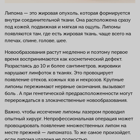
Липома — это жировая опухоль, которая формируется
внутри соединительной ткани. Она расположена сразу
под кожей, подвижная и мягкая на ощупь. Липомы
появляются там, где есть жировая ткань, чаще всего на
плечах, спине, голове, шее.
Новообразования растут медленно и поэтому первое
время воспринимаются как косметический дефект.
Разрастаясь до 10 и более сантиметров, жировики
нарушают лимфоток в тканях. Это провоцирует
появление отеков, кожных язв и некрозов. Крупные
липомы пережимают нервные окончания, вызывают
боль . А при генетической предрасположенности могут
перерождаться в злокачественные новообразования.
Важно, чтобы иссечение липомы лазером проводил
опытный хирург. Непрофессиональная операция может
провоцировать появление множественных липом на
месте прежней — липоматоз. То же самое произойдет,
если липома удалена не полностью.