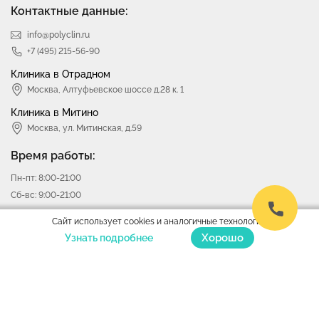
Контактные данные:
info@polyclin.ru
+7 (495) 215-56-90
Клиника в Отрадном
Москва
,
Алтуфьевское шоссе д.28 к. 1
Клиника в Митино
Москва,
ул. Митинская, д.59
Время работы:
Пн-пт: 8:00-21:00
Сб-вс: 9:00-21:00
Сайт использует cookies и аналогичные технологии.
Версия для слабовидящих
Хорошо
Узнать подробнее
© 2003-2026 «Поликлиника Отрадное».
Все права защищены