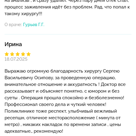
на анализы”, и сразу удалил. Через пару дней отёк спал,
процесс заживления идёт без проблем. Рад, что попал к
такому хирургу!!!
О враче:
Гурьев Г.Г.
Ирина
18.07.2025
Выражаю огромную благодарность хирургу Сергею
Васильевичу Осипову, за проведенную операцию,
внимательное отношение и аккуратность ! Доктор все
рассказывает и объясняет понятно, с юмором и без
суеты . Операция прошла спокойно и безболезненно!
Профессионал своего дела и чуткий человек!
Поликлинике тоже респект, улыбчивый вежливый
ресепшн, отличное месторасположение ( минута от
метро) , никаких накладок по времени записи , цены
адекватные,, рекомендую!