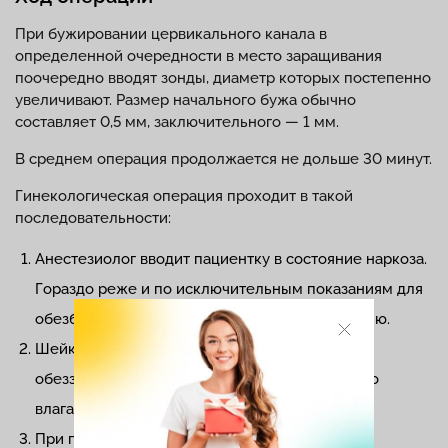
При бужировании цервикального канала в
определенной очередности в место заращивания
поочередно вводят зонды, диаметр которых постепенно
увеличивают. Размер начального бужа обычно
составляет 0,5 мм, заключительного — 1 мм.
В среднем операция продолжается не дольше 30 минут.
Гинекологическая операция проходит в такой
последовательности:
Анестезиолог вводит пациентку в состояние наркоза.
Гораздо реже и по исключительным показаниям для
обезболивания используют местную анестезию.
Шейку матки подготавливают, обрабатывают
обеззараживающими препаратами и вводят во
влагалище ложкообразное зеркало.
При помощи специальных держателей врач