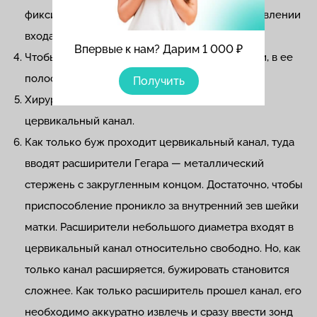
фиксирует половую губу и отводит ее в направлении
входа во влагалище.
Впервые к нам? Дарим 1 000 ₽
Чтобы определить положение и размер матки, в ее
полость осторожно вводят маточный зонд.
Получить
Хирург осторожными движениями расширяет
цервикальный канал.
Как только буж проходит цервикальный канал, туда
вводят расширители Гегара — металлический
стержень с закругленным концом. Достаточно, чтобы
приспособление проникло за внутренний зев шейки
матки. Расширители небольшого диаметра входят в
цервикальный канал относительно свободно. Но, как
только канал расширяется, бужировать становится
сложнее. Как только расширитель прошел канал, его
необходимо аккуратно извлечь и сразу ввести зонд