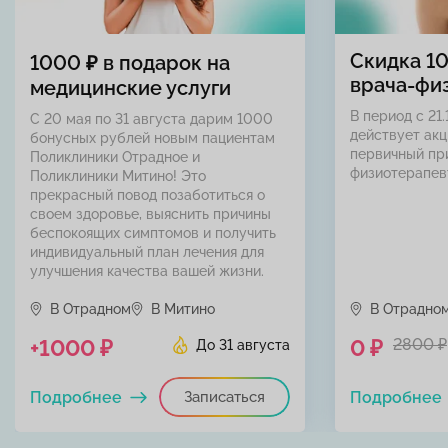
Скидка 1
1000 ₽ в подарок на
врача-фи
медицинские услуги
В период с 21.
С 20 мая по 31 августа дарим 1000
действует акц
бонусных рублей новым пациентам
первичный пр
Поликлиники Отрадное и
физиотерапев
Поликлиники Митино! Это
прекрасный повод позаботиться о
своем здоровье, выяснить причины
беспокоящих симптомов и получить
индивидуальный план лечения для
улучшения качества вашей жизни.
В Отрадном
В Митино
В Отрадно
+1000 ₽
0 ₽
2800 ₽
До 31 августа
Подробнее
Записаться
Подробнее