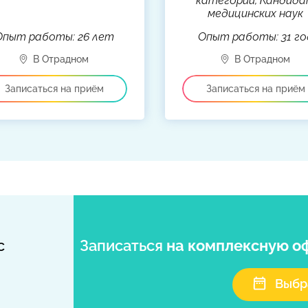
категории, Кандид
медицинских наук
Опыт работы: 26 лет
Опыт работы: 31 го
с
Записаться
на комплексную о
Выбр