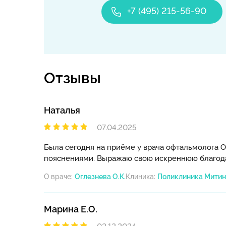
+7 (495) 215-56-90
Отзывы
Наталья
07.04.2025
Была сегодня на приёме у врача офтальмолога О
пояснениями. Выражаю свою искреннюю благода
О враче:
Оглезнева О.К.
Клиника:
Марина Е.О.