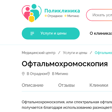
О клиника
Услуги и цены
Медицинский центр
Услуги и цены
Офтальмо
Офтальмохромоскопия
В Отрадном
В Митино
Описание
Отзывы
Клиники
Офтальмохромоскопия, или спектральная офталь
получается благодаря использованию разноцветн