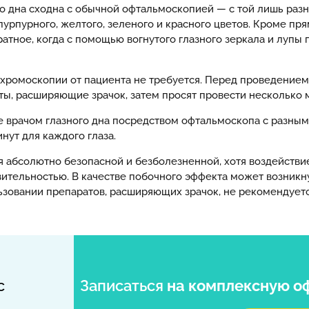
го дна сходна с обычной офтальмоскопией — с той лишь раз
урпурного, желтого, зеленого и красного цветов. Кроме пр
тное, когда с помощью вогнутого глазного зеркала и лупы
хромоскопии от пациента не требуется. Перед проведение
ы, расширяющие зрачок, затем просят провести несколько м
е врачом глазного дна посредством офтальмоскопа с разны
нут для каждого глаза.
я абсолютно безопасной и безболезненной, хотя воздействи
тельностью. В качестве побочного эффекта может возникнут
ьзовании препаратов, расширяющих зрачок, не рекомендуется
с
Записаться
на комплексную о