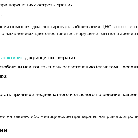
 при нарушениях остроты зрения —
.
опия помогает диагностировать заболевания ЦНС, которые
м с изменением цветовосприятия, нарушениями поля зрения 
ъюнктивит
, дакриоцистит, кератит;
ветобоязни или контактному слезотечению (симптомы, осло
ка;
стать причиной неадекватного и опасного поведения пациен
.
ией на какие-либо медицинские препараты, например, атропи
ии