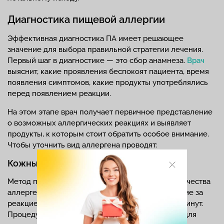
Диагностика пищевой аллергии
Эффективная диагностика ПА имеет решающее
значение для выбора правильной стратегии лечения.
Первый шаг в диагностике — это сбор анамнеза.
Врач
выяснит, какие проявления беспокоят пациента, время
появления симптомов, какие продукты употреблялись
перед появлением реакции.
На этом этапе врач получает первичное представление
о возможных аллергических реакциях и выявляет
продукты, к которым стоит обратить особое внимание.
Чтобы уточнить вид аллергена проводят:
Кожные пробы
Метод предполагает введение небольшого количества
аллергена непосредственно в кожу и наблюдение за
реакцией, которая появляется в течение 15-20 минут.
Процедура проходит без особого дискомфорта для