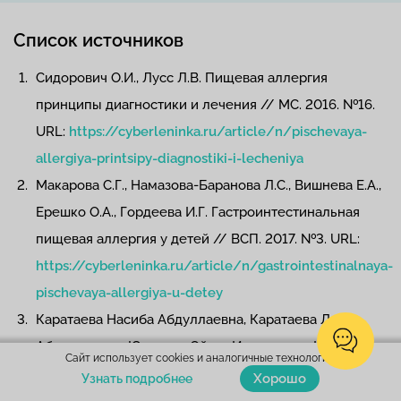
Список источников
Сидорович О.И., Лусс Л.В. Пищевая аллергия
принципы диагностики и лечения // МС. 2016. №16.
URL:
https://cyberleninka.ru/article/n/pischevaya-
allergiya-printsipy-diagnostiki-i-lecheniya
Макарова С.Г., Намазова-Баранова Л.С., Вишнева Е.А.,
Ерешко О.А., Гордеева И.Г. Гастроинтестинальная
пищевая аллергия у детей // ВСП. 2017. №3. URL:
https://cyberleninka.ru/article/n/gastrointestinalnaya-
pischevaya-allergiya-u-detey
Каратаева Насиба Абдуллаевна, Каратаева Лола
Абдуллаевна, Юсупова Ойгул Ильгизовна, Иноятова
Сайт использует cookies и аналогичные технологии.
Шахноза Шухрат Кизи Пищевая аллергия (обзор) //
Хорошо
Узнать подробнее
Научные исследования. 2015. №1.