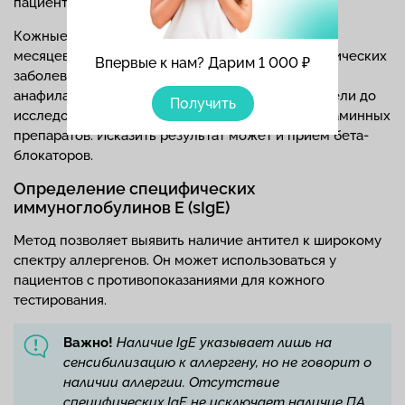
пациента.
Кожные пробы противопоказаны для детей до 6
месяцев, а также людям при обострении аллергических
Впервые к нам? Дарим 1 000 ₽
заболеваний, наличии кожных патологий и
анафилактических реакций в прошлом. За 2 недели до
Получить
исследования стоит прекратить прием антигистаминных
препаратов. Исказить результат может и прием бета-
блокаторов.
Определение специфических
иммуноглобулинов Е (sIgE)
Метод позволяет выявить наличие антител к широкому
спектру аллергенов. Он может использоваться у
пациентов с противопоказаниями для кожного
тестирования.
Важно!
Наличие IgE указывает лишь на
сенсибилизацию к аллергену, но не говорит о
наличии аллергии. Отсутствие
специфических IgE не исключает наличие ПА.