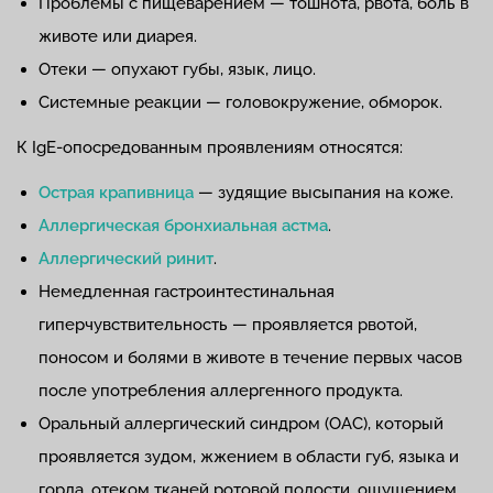
Проблемы с пищеварением — тошнота, рвота, боль в
животе или диарея.
Отеки — опухают губы, язык, лицо.
Системные реакции — головокружение, обморок.
К IgE-опосредованным проявлениям относятся:
Острая крапивница
— зудящие высыпания на коже.
Аллергическая бронхиальная астма
.
Аллергический ринит
.
Немедленная гастроинтестинальная
гиперчувствительность — проявляется рвотой,
поносом и болями в животе в течение первых часов
после употребления аллергенного продукта.
Оральный аллергический синдром (ОАС), который
проявляется зудом, жжением в области губ, языка и
горла, отеком тканей ротовой полости, ощущением