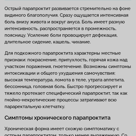
Острый парапроктит развивается стремительно на фоне
видимого благополучия. Сразу ощущается интенсивная
боль внизу живота и вокруг ануса. Боль имеет разную
интенсивность, распространяется в промежность,
поясницу. Усиление боли провоцирует дефекация,
длительное сидение, кашель, чихание.
Для подкожного парапроктита характерны местные
признаки: покраснение, припухлость, горячая кожа над
участком поражения, гноетечение. Возможны симптомы
интоксикации и общего ухудшения самочувствия:
высокая температура, ломота в теле, утрата аппетита,
бессонница, головная боль. Быстро прогрессирует и
тяжело протекает специфический парапроктит, так как
гнойно-некротические процессы затрагивают всю
параректальную клетчатку.
Симптомы хронического парапроктита
Хроническая форма имеет схожую симптоматику с
острым парапроктитом, только менее выраженную. Со