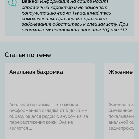
Важно!
Информация на сайте носит
справочный характер и не заменяет
консультацию врача. Не занимайтесь
самолечением. При первых признаках
заболевания обратитесь к специалисту. При
неотложных состояниях звоните 103 или 112.
Статьи по теме
Анальная бахромка
Жжение в 
Анальная бахромка – это мягкая
Жжение в зад
бесформенная складка от 5 до 15 мм,
смешанное чу
образующаяся рядом с анусом из-за
покалыванием
перерастяжения кожи. Она не
анальной обла
является ...
заднепроходног