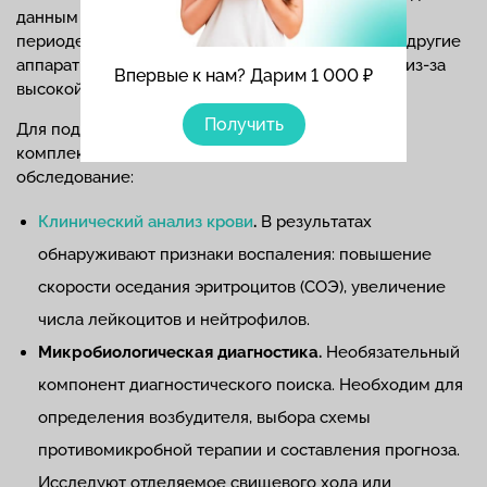
данным анамнеза и жалобам пациента. В остром
периоде пальцевое ректальное исследование и другие
аппаратные методы диагностики не используют из-за
Впервые к нам? Дарим 1 000 ₽
высокой болезненности.
Получить
Для подтверждения парапроктита назначают
комплексное лабораторно-инструментальное
обследование:
Клинический
анализ крови
.
В результатах
обнаруживают признаки воспаления: повышение
скорости оседания эритроцитов (СОЭ), увеличение
числа лейкоцитов и нейтрофилов.
Микробиологическая диагностика.
Необязательный
компонент диагностического поиска. Необходим для
определения возбудителя, выбора схемы
противомикробной терапии и составления прогноза.
Исследуют отделяемое свищевого хода или