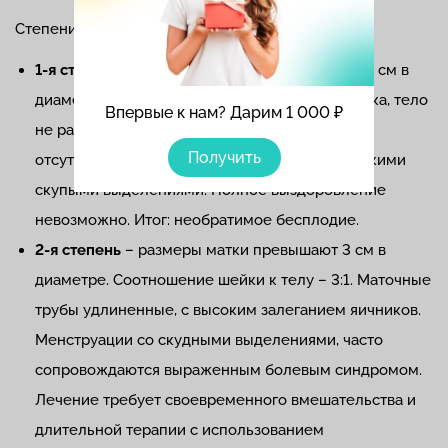
Степени проявления патологии у женщин:
1-я степень
– матка рудиментарна, не более 2 см в
диаметре. Основную ее часть составляет шейка, тело
Впервые к нам? Дарим 1 000 ₽
не развито. Во взрослом состоянии месячные
Получить
отсутствуют полностью или проявляются редкими
скупыми выделениями. Полное выздоровление
невозможно. Итог: необратимое бесплодие.
2-я степень
– размеры матки превышают 3 см в
диаметре. Соотношение шейки к телу – 3:1. Маточные
трубы удлиненные, с высоким залеганием яичников.
Менструации со скудными выделениями, часто
сопровождаются выраженным болевым синдромом.
Лечение требует своевременного вмешательства и
длительной терапии с использованием