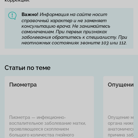
коррекции.
Важно!
Информация на сайте носит
справочный характер и не заменяет
консультацию врача. Не занимайтесь
самолечением. При первых признаках
заболевания обратитесь к специалисту. При
неотложных состояниях звоните 103 или 112.
Статьи по теме
Пиометра
Опущение 
Пиометра — инфекционно-
Опущение мат
воспалительное заболевание матки,
органа ниже е
проявляющееся скоплением
анатомическо
большого количества гнойного
причина забо