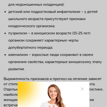
для недоношенных младенцев);
детский или подростковый инфантилизм – у детей
школьного возраста присутствуют признаки
младенческого организма;
пуэрилизм – в юношеском возрасте (15-25 лет)
организм сохраняет характерные черты
допубертатного периода;
ювенализм – взрослые люди сохраняют в своем
организме свойства, характерные юношескому этапу
развития.
Выраженность признаков и прогноз на лечение зависят
от степени развития патологии и возраста пациента.
Отдельное значение уделяют полу. Согласно статистике,
наиболее подвержены половому инфантилизму
женщины, в то время как у мужчин такая патология
встречается крайне редко.