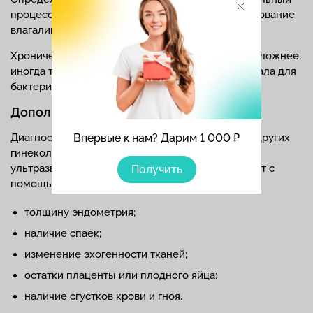
процесс, позволяет бактериологическое исследование
влагалищной микрофлоры.
Хронический эндометрит определить намного сложнее,
иногда требуется неоднократное взятие материала для
бактериологического посева.
Дополнительные методы диагностики
Впервые к нам? Дарим 1 000 ₽
Диагностировать эндометрит и отличить его от других
гинекологических заболеваний помогает
ультразвуковое исследование. Опытный диагност с
Получить
помощью аппарата УЗИ может выявить:
толщину эндометрия;
наличие спаек;
изменение эхогенности тканей;
остатки плаценты или плодного яйца;
наличие сгустков крови и гноя.