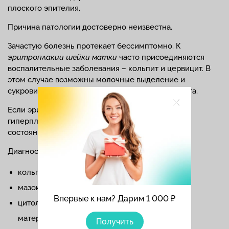
плоского эпителия.
Причина патологии достоверно неизвестна.
Зачастую болезнь протекает бессимптомно. К
эритроплакии шейки матки
часто присоединяются
воспалительные заболевания – кольпит и цервицит. В
этом случае возможны молочные выделение и
сукровичные выделения после полового контакта.
Если эритроплакии сопутствует атипическая
гиперплазия — это относится к предраковым
состояниям.
Диагностика:
кольпоскопия;
мазок на флору;
Впервые к нам? Дарим 1 000 ₽
цитологические и гистологические анализы
материала.
Получить