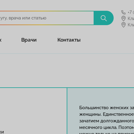
+7 
Кл
Кл
х
Врачи
Контакты
Большинство женских з
женщины. Единственное,
зачатием долгожданного
месячного цикла. Поэто
ки