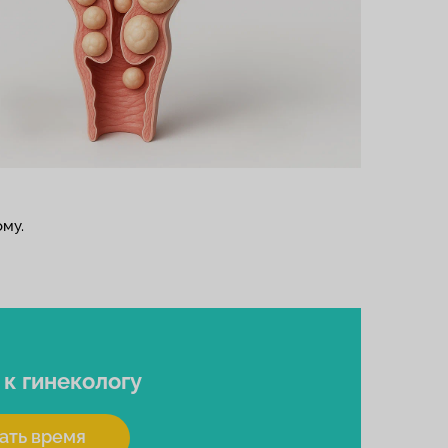
му.
я
к гинекологу
ать время