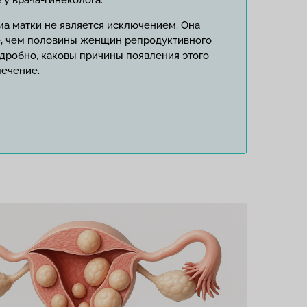
у врача-гинеколога.
а матки не является исключением. Она
е, чем половины женщин репродуктивного
одробно, каковы причины появления этого
лечение.