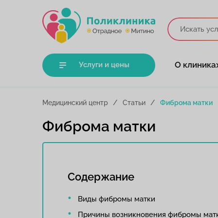
О клиника
Услуги и цены
Медицинский центр
Статьи
Фиброма матки
Фиброма матки
Содержание
Виды фибромы матки
Причины возникновения фибромы мат