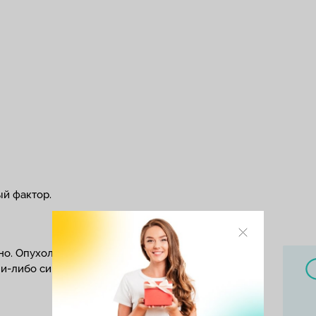
й фактор.
о. Опухоль может развиваться годами, прежде
ми-либо симптомами.