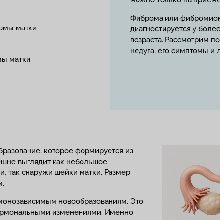
можно только на приеме 
Фиброма или фибромиом
ромы матки
диагностируется у боле
возраста. Рассмотрим п
недуга, его симптомы и 
мы матки
бразование, которое формируется из
ешне выглядит как небольшое
и, так снаружи шейки матки. Размер
м.
рмонозависимым новообразованиям. Это
 гормональными изменениями. Именно