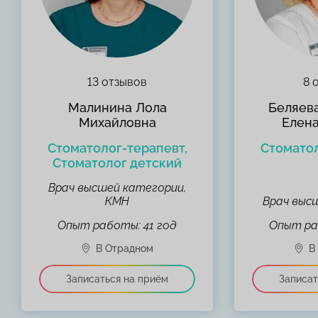
13 отзывов
8 
Малинина Лола
Беляева
Михайловна
Елен
Стоматолог-терапевт,
Стомато
Стоматолог детский
Врач высшей категории,
КМН
Врач выс
Опыт работы: 41 год
Опыт ра