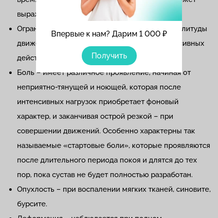
выражаться эффектом заклинивания сустава.
Ограничение подвижности – сокращение амплитуды
Впервые к нам? Дарим 1 000 ₽
движений при совершении активных или пассивных
Получить
действий.
Боль – имеет различное проявление, начиная от
неприятно-тянущей и ноющей, которая после
интенсивных нагрузок приобретает фоновый
характер, и заканчивая острой резкой – при
совершении движений. Особенно характерны так
называемые «стартовые боли», которые проявляются
после длительного периода покоя и длятся до тех
пор, пока сустав не будет полностью разработан.
Опухлость – при воспалении мягких тканей, синовите,
бурсите.