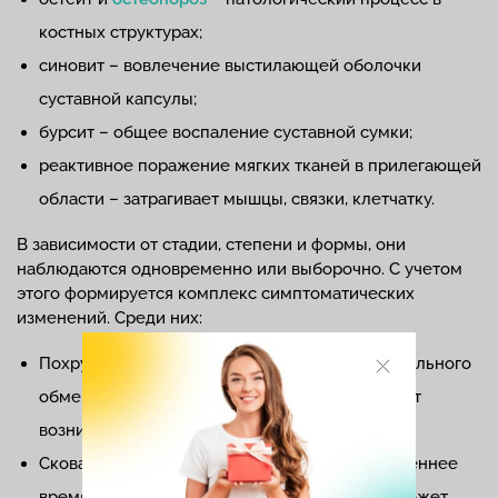
костных структурах;
синовит – вовлечение выстилающей оболочки
суставной капсулы;
бурсит – общее воспаление суставной сумки;
реактивное поражение мягких тканей в прилегающей
области – затрагивает мышцы, связки, клетчатку.
В зависимости от стадии, степени и формы, они
наблюдаются одновременно или выборочно. С учетом
этого формируется комплекс симптоматических
изменений. Среди них:
Похрустывание – симптом нарушения минерального
обмена и первый признак заболевания. Может
возникать в любом возрасте.
Скованность – интенсивно проявляется в утреннее
время. Носит кратковременный характер и может