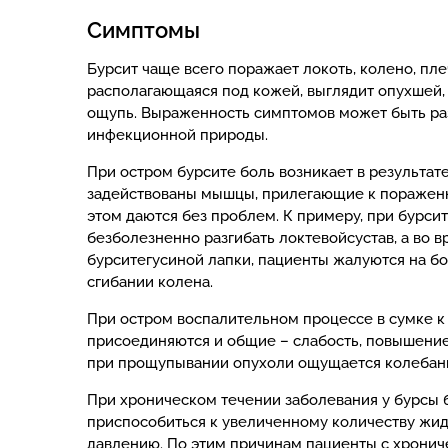
Симптомы
Бурсит чаще всего поражает локоть, колено, пле
располагающаяся под кожей, выглядит опухшей, 
ощупь. Выраженность симптомов может быть ра
инфекционной природы.
При остром бурсите боль возникает в результат
задействованы мышцы, прилегающие к пораженн
этом даются без проблем. К примеру, при бурси
безболезненно разгибать локтевойсустав, а во в
бурситегусиной лапки, пациенты жалуются на бо
сгибании колена.
При остром воспалительном процессе в сумке 
присоединяются и общие – слабость, повышение
при прощупывании опухоли ощущается колебани
При хроническом течении заболевания у бурсы 
приспособиться к увеличенному количеству жидк
давлению. По этим причинам пациенты с хрони