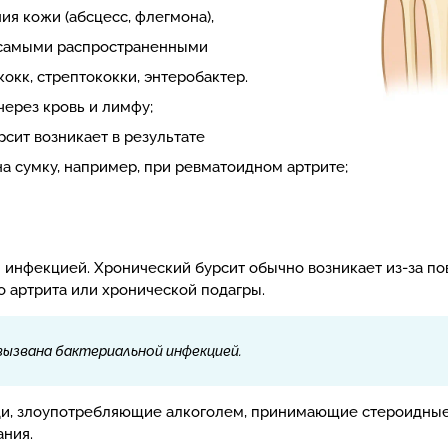
я кожи (абсцесс, флегмона),
а самыми распространенными
окк, стрептококки, энтеробактер.
ерез кровь и лимфу;
сит возникает в результате
а сумку, например, при ревматоидном артрите;
и инфекцией. Хронический бурсит обычно возникает из-за п
о артрита или хронической подагры.
ызвана бактериальной инфекцией.
и, злоупотребляющие алкоголем, принимающие стероидные
ания.