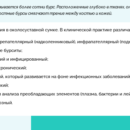
ывается более сотни бурс. Расположенные глубоко в тканях, 
ностные бурсы смягчают трение между костью и кожей.
ия в околосуставной сумке. В клинической практике различ
препателлярный (надколенниковый), инфрапателлярный (под
ие бурситы;
кий и инфицированный;
хронический;
й, который развивается на фоне инфекционных заболеваний
кий;
и анализа преобладающих элементов (плазма, бактерии и ле
озный.