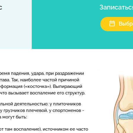
с
Записатьс
Выбр
ремя падения, удара, при раздражении
ава. Так, наиболее частой причиной
деформация («косточка»). Выпирающий
 что вызывает воспаление его структур.
льной деятельностью: у плиточников
у грузчиков плечевой, у спортсменов -
 могут быть:
ют там воспаление), источником ее часто