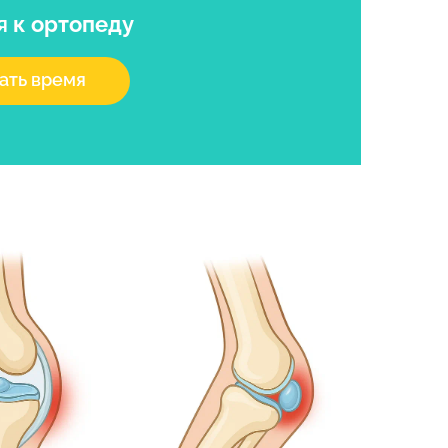
я
к ортопеду
ать время