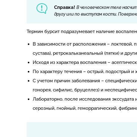
Справка!
В человеческом теле насчит
другу или по выступам кости. Поверх
Термин бурсит подразумевает наличие воспален
В зависимости от расположения – локтевой, 
сустава), ретрокальканеальный (пятки) и друг
Исходя из характера воспаления – асептичес
По характеру течения – острый, подострый и 
С учетом причин заболевания – специфически
гонорея, сифилис, бруцеллез) и неспецифичес
Лабораторно, после исследования экссудата 
серозный, гнойный, геморрагический, фибрин