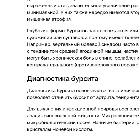
выраженный отек, значительное увеличение раз
минимальной. У них также нередко имеются вто
мышечная атрофия.
Глубокие формы бурситов часто сочетаются или
сухожилий или суставов, а поэтому имеют боле
Например, вертельный болевой синдром часто в
с тендинитом средней ягодичной мышцы, части
могут быть хроническая боль в спине, ослабле
контралатерального (противоположного поражен
Диагностика бурсита
Диагностика бурсита основывается на клиничес
позволяет отличить бурсит от артрита, тендинит
Для выявления инфекционной природы воспалени
анализ синовиальной жидкости. Микроскопия ее
микробиологический посев. Наличие бактерий, 
кристаллы мочевой кислоты.