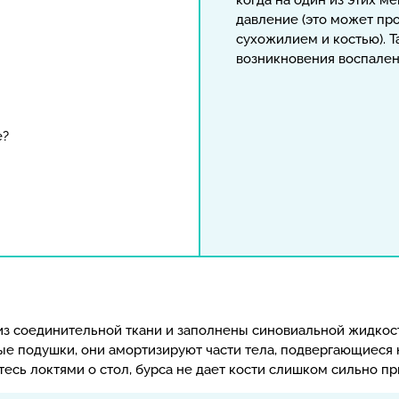
когда на один из этих 
давление (это может пр
сухожилием и костью). Т
возникновения воспален
е?
из соединительной ткани и заполнены синовиальной жидкос
е подушки, они амортизируют части тела, подвергающиеся 
тесь локтями о стол, бурса не дает кости слишком сильно п