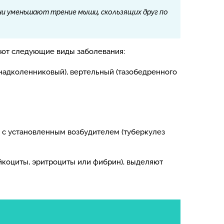
они уменьшают трение мышц, скользящих друг по
ают следующие виды заболевания:
надколенниковый), вертельный (тазобедренного
 с установленным возбудителем (туберкулез
йкоциты, эритроциты или фибрин), выделяют