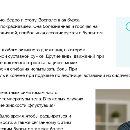
чо, бедро и стопу. Воспаленная бурса,
покрасневшей. Она болезненная и горячая на
зличной, наибольшая ассоциируется с бурситом
е любого активного движения, в котором
ой суставной сумке. Другие виды движений при
те локтевого отростка пациент может
ремя сгибания испытывать боль. При
ль в колене при подъеме по лестнице, вставании из сидяче
к местным симптомам часто
 температуры тела. В тяжелых случаях
е жидкости (флуктуация).
было время, чтобы расшириться и
ости, а также связанному с этим
ческим бурситом имеют более