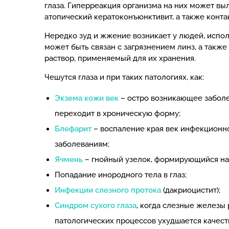
глаза. Гиперреакция организма на них может вы
атопический кератоконъюнктивит, а также конта
Нередко зуд и жжение возникает у людей, испо
может быть связан с загрязнением линз, а также
раствор, применяемый для их хранения.
Чешутся глаза и при таких патологиях, как:
Экзема кожи век
– остро возникающее заболев
переходит в хроническую форму;
Блефарит
– воспаление края век инфекционно
заболеваниям;
Ячмень
– гнойный узелок, формирующийся на
Попадание инородного тела в глаз;
Инфекции слезного протока
(дакриоцистит);
Синдром сухого глаза
, когда слезные железы 
патологических процессов ухудшается качест