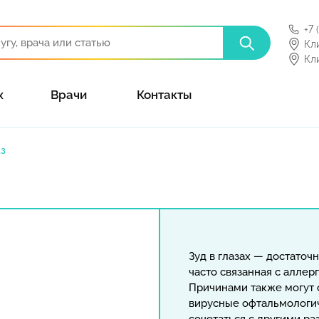
+7 
Кл
Кл
х
Врачи
Контакты
аз
Зуд в глазах — достато
часто связанная с аллер
Причинами также могут 
вирусные офтальмологич