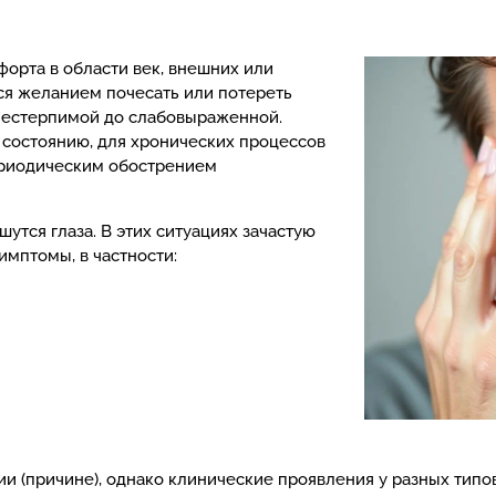
орта в области век, внешних или
ся желанием почесать или потереть
 нестерпимой до слабовыраженной.
 состоянию, для хронических процессов
ериодическим обострением
утся глаза. В этих ситуациях зачастую
имптомы, в частности:
ии (причине), однако клинические проявления у разных типов