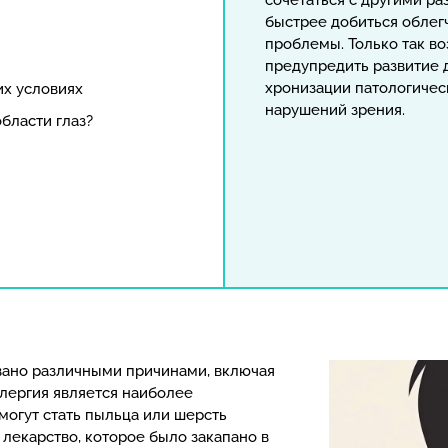
сочетаться с другими р
быстрее добиться облег
проблемы. Только так в
предупредить развитие 
хронизации патологичес
их условиях
нарушений зрения.
области глаз?
звано различными причинами, включая
Аллергия является наиболее
могут стать пыльца или шерсть
лекарство, которое было закапано в