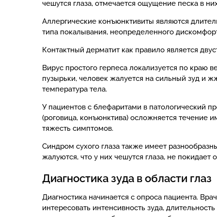
чешутся глаза, отмечается ощущение песка в ни
Аллергические конъюнктивиты являются длител
типа покалывания, неопределенного дискомфорт
Контактный дерматит как правило является двус
Вирус простого герпеса локализуется по краю в
пузырьки, человек жалуется на сильный зуд и 
температура тела.
У пациентов с блефаритами в патологический пр
(роговица, конъюнктива) осложняется течение и
тяжесть симптомов.
Синдром сухого глаза также имеет разнообразн
жалуются, что у них чешутся глаза, не покидает 
Диагностика зуда в области глаз
Диагностика начинается с опроса пациента. Вра
интересовать интенсивность зуда, длительност