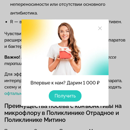
непереносимости или отсутствии основного
антибиотика.
R — возбудитель устойчив. Препарат неэффективен.
Чувствительность определяют к основному или
расширенному перечню антибактериальных препаратов
и бактериофагов.
Важно!
Результаты анализа недостоверны в процессе
терапии.
Для эффективного и рационального лечения
интерпретацию результатов анализа, выбор препарата,
Впервые к нам? Дарим 1 000 ₽
схему и дозировку его применения, должен проводять
офтальмолог
.
Получить
Преимущества посева с конъюнктивы на
микрофлору в Поликлинике Отрадное и
Поликлинике Митино