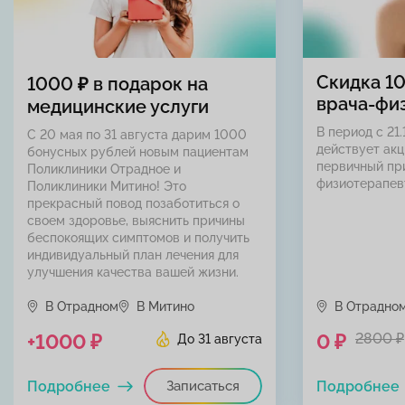
Скидка 1
1000 ₽ в подарок на
врача-фи
медицинские услуги
В период с 21.
С 20 мая по 31 августа дарим 1000
действует акц
бонусных рублей новым пациентам
первичный пр
Поликлиники Отрадное и
физиотерапев
Поликлиники Митино! Это
прекрасный повод позаботиться о
своем здоровье, выяснить причины
беспокоящих симптомов и получить
индивидуальный план лечения для
улучшения качества вашей жизни.
В Отрадном
В Митино
В Отрадно
+1000 ₽
0 ₽
2800 ₽
До 31 августа
Подробнее
Записаться
Подробнее