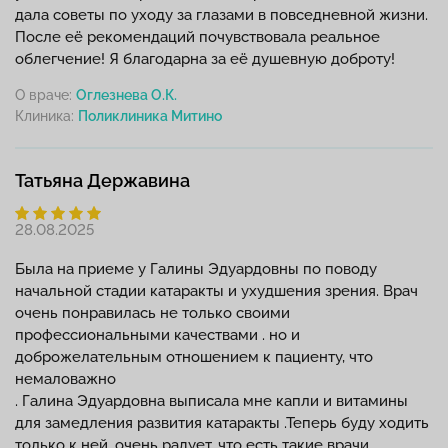
дала советы по уходу за глазами в повседневной жизни.
После её рекомендаций почувствовала реальное
облегчение! Я благодарна за её душевную доброту!
О враче:
Оглезнева О.К.
Клиника:
Татьяна Державина
28.08.2025
Была на приеме у Галины Эдуардовны по поводу
начальной стадии катаракты и ухудшения зрения. Врач
очень понравилась не только своими
профессиональными качествами . но и
доброжелательным отношением к пациенту, что
немаловажно
. Галина Эдуардовна выписала мне капли и витамины
для замедления развития катаракты .Теперь буду ходить
только к ней. очень радует, что есть такие врачи.