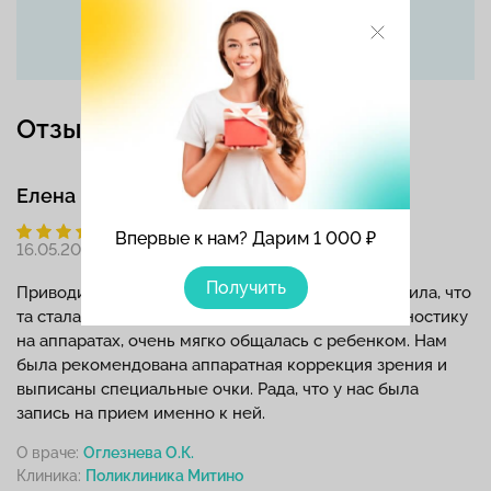
Отзывы
Елена Борисовна П.
Впервые к нам? Дарим 1 000 ₽
16.05.2026
Получить
Приводила к Ольге Константиновне дочку, заметила, что
та стала щуриться. Доктор провела полную диагностику
на аппаратах, очень мягко общалась с ребенком. Нам
была рекомендована аппаратная коррекция зрения и
выписаны специальные очки. Рада, что у нас была
запись на прием именно к ней.
О враче:
Оглезнева О.К.
Клиника: