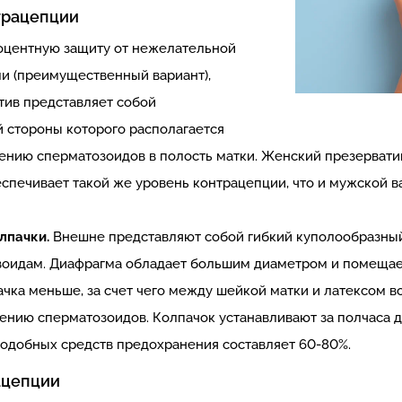
трацепции
оцентную защиту от нежелательной
и (преимущественный вариант),
тив представляет собой
 стороны которого располагается
ению сперматозоидов в полость матки. Женский презервати
еспечивает такой же уровень контрацепции, что и мужской в
лпачки.
Внешне представляют собой гибкий куполообразный
озоидам. Диафрагма обладает большим диаметром и помещае
чка меньше, за счет чего между шейкой матки и латексом во
ению сперматозоидов. Колпачок устанавливают за полчаса д
 подобных средств предохранения составляет 60-80%.
ацепции