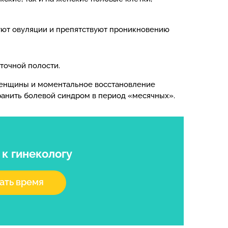
уют овуляции и препятствуют проникновению
точной полости.
женщины и моментальное восстановление
транить болевой синдром в период «месячных».
я
к гинекологу
ать время