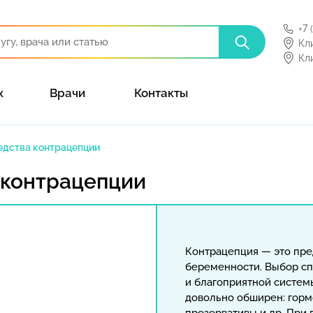
+7 
Кл
Кл
х
Врачи
Контакты
едства контрацепции
 контрацепции
Контрацепция — это пр
беременности. Выбор сп
и благоприятной систе
довольно обширен: горм