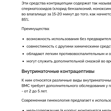
Эти средства контрацепции содержат так назыв
сперматозоидов (хлорид бензалконий, ноноксино
во влагалище за 15-20 минут до того, как начнет
85%.
Преимущества:
возможность использования без предваритель
совместимость с другими химическими средс
обладают легким противовоспалительным и 
могут служить дополнительной смазкой во вр
Внутриматочные контрацептивы
К ним относятся различные виды внутриматочны
ВМС требует дополнительного обследования у г
- от 2 до 5 лет.
Современная гинекология предлагает к использ
медьсодержащие (в корпус монтируется медна