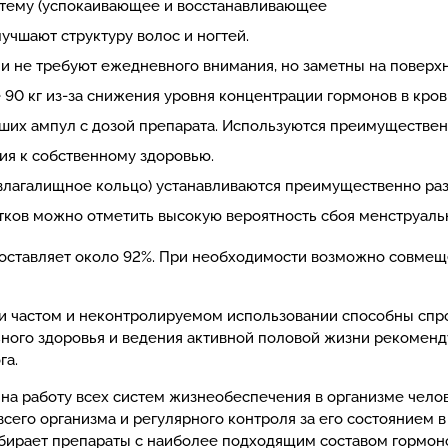
стему (успокаивающее и восстанавливающее
лучшают структуру волос и ногтей.
й и не требуют ежедневного внимания, но заметны на поверх
90 кг из-за снижения уровня концентрации гормонов в кров
ших ампул с дозой препарата. Используются преимущественн
ия к собственному здоровью.
лагалищное кольцо) устанавливаются преимущественно раз
ков можно отметить высокую вероятность сбоя менструальн
оставляет около 92%. При необходимости возможно совмещ
и частом и неконтролируемом использовании способны спр
ьного здоровья и ведения активной половой жизни рекомен
га.
а работу всех систем жизнеобеспечения в организме чело
сего организма и регулярного контроля за его состоянием в
ыбирает препараты с наиболее подходящим составом гормоно