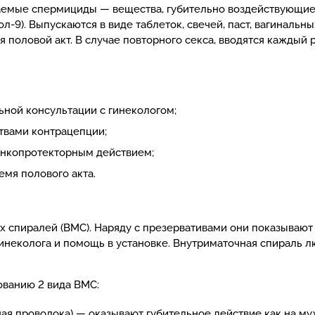
аемые спермициды — вещества, губительно воздействующие
л-9). Выпускаются в виде таблеток, свечей, паст, вагинальн
ся половой акт. В случае повторного секса, вводятся каждый
ной консультации с гинекологом;
твами контрацепции;
онкопротекторным действием;
емя полового акта.
х спиралей (ВМС). Наряду с презервативами они показываю
инеколога и помощь в установке. Внутриматочная спираль л
ованию 2 вида ВМС:
я проволока) — оказывают губительное действие как на муж