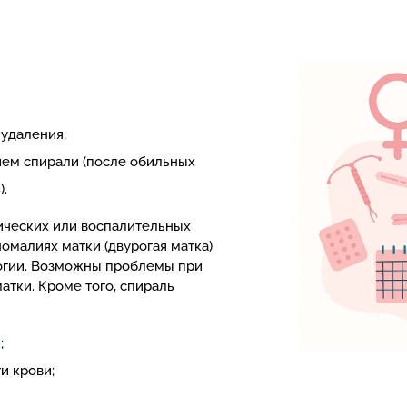
удаления;
ием спирали (после обильных
).
ических или воспалительных
омалиях матки (двурогая матка)
огии. Возможны проблемы при
атки. Кроме того, спираль
и
;
и крови;