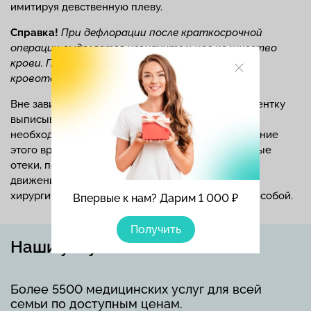
имитируя девственную плеву.
Справка!
При дефлорации после краткосрочной
операции выделяется незначительное количество
крови. После долгосрочной гименопластики
кровотечение более обильное.
Вне зависимости от примененного метода, пациентку
выписывают после операции. Через 3 дня ей
необходимо пройти контрольный осмотр. В течение
этого времени могут наблюдаться незначительные
отеки, покраснения, неприятные ощущения при
движения. Эти симптомы нормальны после
хирургического вмешательства и проходят сами собой.
Впервые к нам? Дарим 1 000 ₽
Получить
Наши услуги
Более 5500 медицинских услуг для всей
семьи по доступным ценам.