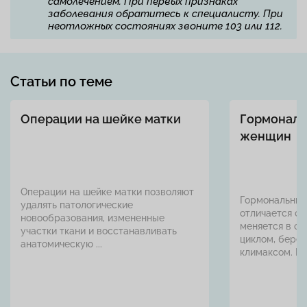
самолечением. При первых признаках
заболевания обратитесь к специалисту. При
неотложных состояниях звоните 103 или 112.
Статьи по теме
Операции на шейке матки
Гормональ
женщин
Операции на шейке матки позволяют
Гормональный
удалять патологические
отличается ст
новообразования, измененные
меняется в с
участки ткани и восстанавливать
циклом, берем
анатомическую ...
климаксом. В э