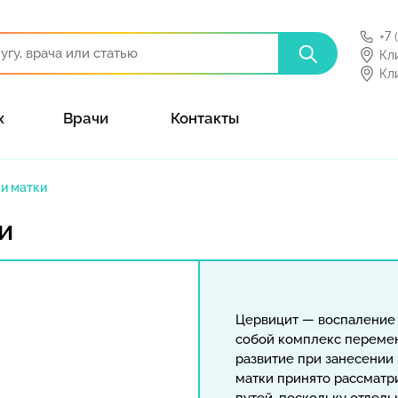
+7 
Кл
Кл
х
Врачи
Контакты
и матки
и
Цервицит — воспаление 
собой комплекс переме
развитие при занесении
матки принято рассматр