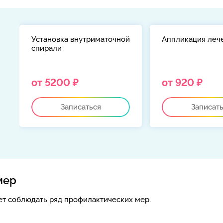
Установка внутриматочной
Аппликация леч
спирали
й
от 5200 ₽
от 920 ₽
Записаться
Записат
мер
ет соблюдать ряд профилактических мер.