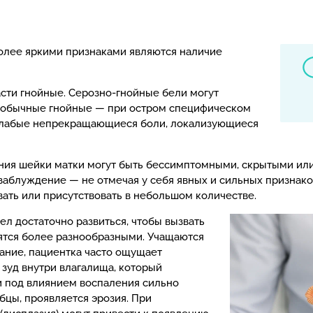
олее яркими признаками являются наличие
сти гнойные. Серозно-гнойные бели могут
, обычные гнойные — при остром специфическом
 слабые непрекращающиеся боли, локализующиеся
ения шейки матки могут быть бессимптомными, скрытыми ил
заблуждение — не отмечая у себя явных и сильных признако
ать или присутствовать в небольшом количестве.
л достаточно развиться, чтобы вызвать
ятся более разнообразными. Учащаются
ание, пациентка часто ощущает
 зуд внутри влагалища, который
и под влиянием воспаления сильно
бцы, проявляется эрозия. При