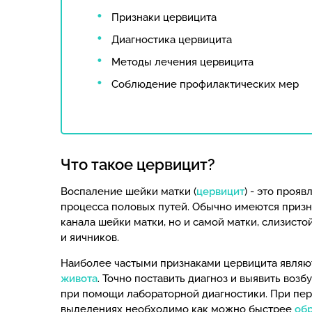
Признаки цервицита
Диагностика цервицита
Методы лечения цервицита
Соблюдение профилактических мер
Что такое цервицит?
Воспаление шейки матки (
цервицит
) - это проя
процесса половых путей. Обычно имеются приз
канала шейки матки, но и самой матки, слизист
и яичников.
Наиболее частыми признаками цервицита явля
живота
. Точно поставить диагноз и выявить воз
при помощи лабораторной диагностики. При пе
выделениях необходимо как можно быстрее
обр