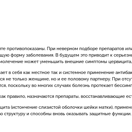
рамма.
те противопоказаны. При неверном подборе препаратов или
щую форму заболевания. В будущем это приводит к серьез
молечение может уменьшить внешние симптомы цервицита, н
ает в себя как местное так и системное применение антиба
я не только женщине, но и ее половому партнеру. При отсу
ся, поскольку во многих случаях болезнь протекает бессим
как правило, назначаются препараты, восстанавливающие е
цита (истончение слизистой оболочки шейки матки), примен
ю структуру и способны вновь оказывать защитные функции.