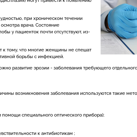
(дисплазия) могут привести к появлению
кудностью, при хроническом течении
 осмотра врача. Состояние
лобы у пациенток почти отсутствуют, из-
т к тому, что многие женщины не спешат
ктивной борьбы с инфекцией.
жно развитие эрозии - заболевания требующего отдельног
ичины возникновения заболевания используются такие мето
 помощи специального оптического прибора);
вствительности к антибиотикам ;