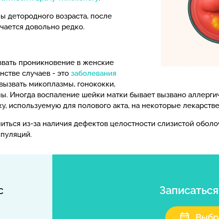
 детородного возраста, после
чается довольно редко.
звать проникновение в женские
нстве случаев - это
заболевания
 вызвать микоплазмы, гонококки,
ы. Иногда воспаление шейки матки бывает вызвано аллерги
ку, используемую для полового акта, на некоторые лекарст
ться из-за наличия дефектов целостности слизистой оболоч
ипуляций.
с
Записатьс
Выбр