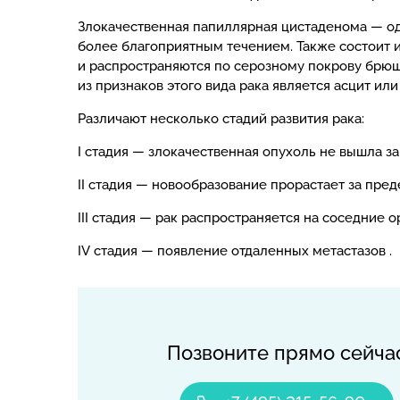
Злокачественная папиллярная цистаденома — одн
более благоприятным течением. Также состоит 
и распространяются по серозному покрову брюш
из признаков этого вида рака является асцит и
Различают несколько стадий развития рака:
I стадия — злокачественная опухоль не вышла з
II стадия — новообразование прорастает за пре
III стадия — рак распространяется на соседние 
IV стадия — появление отдаленных метастазов .
Позвоните прямо сейча