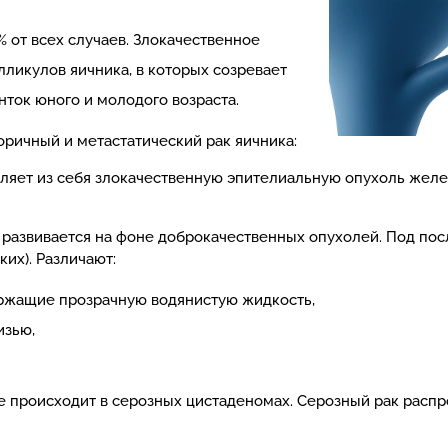
 от всех случаев. Злокачественное
ликулов яичника, в которых созревает
нток юного и молодого возраста.
оричный и метастатический рак яичника:
ляет из себя злокачественную эпителиальную опухоль желе
 развивается на фоне доброкачественных опухолей. Под по
их). Различают:
жащие прозрачную водянистую жидкость,
изью,
 происходит в серозных цистаденомах. Серозный рак распро