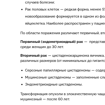
случаев болезни;
Рак половых клеток — редкая форма, менее 5%
новообразование формируется в одном из фол
яйцеклетка. Наиболее распространен у пацие
По области поражения различают первичный, вт
Первичный (эндометриоидный) рак
— представ
среди женщин до 30 лет.
Вторичный рак
— цистаденокарцинома яичника,
различных размеров (от минимальных до гигантск
Серозные папиллярные цистаденомы — содер
Муцинозные цистаденомы — заполненные сл
Эндометриоидные цистаденомы.
Трансформация опухоли в злокачественную чаще
муцинозный — после 60 лет.