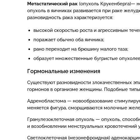
Метастатический рак
(опухоль Крукенберга)— но
опухоль в яичниках развивается при раке желуд
разновидность рака характеризуется:
высокой скоростью роста и агрессивным тече
поражает обычно оба яичника;
рано переходит на брюшину малого таза;
образует множественные бугристые опухолев
Гормональные изменения
Существуют разновидности злокачественных эп
гормонов в организме женщины. Подобные типы 
Адренобластома — новообразование стимулирует
меняется фигура, сморщиваются молочные желе
Гранулезоклеточная опухоль — опухоль, спосо
и возобновлении менструальных кровотечений 
Светлоклеточная (мезонефроидная) аденокарцин