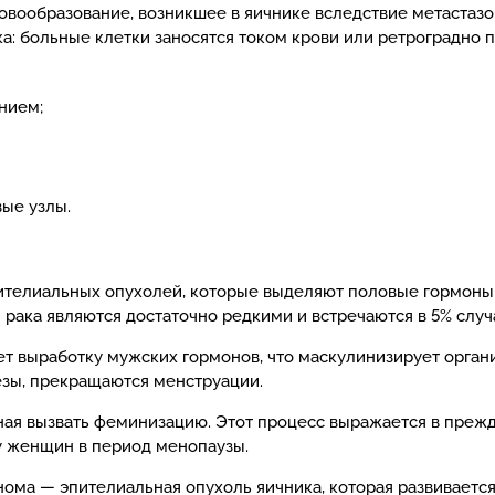
вообразование, возникшее в яичнике вследствие метастазов
ка: больные клетки заносятся током крови или ретроградно 
нием;
ые узлы.
ителиальных опухолей, которые выделяют половые гормон
рака являются достаточно редкими и встречаются в 5% случ
 выработку мужских гормонов, что маскулинизирует организ
зы, прекращаются менструации.
бная вызвать феминизацию. Этот процесс выражается в пре
у женщин в период менопаузы.
ома — эпителиальная опухоль яичника, которая развивается