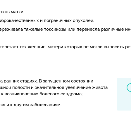
тков матки.
оброкачественных и пограничных опухолей.
ереживала тяжелые токсикозы или перенесла различные ин
стерегает тех женщин, матери которых не могли выносить р
а ранних стадиях. В запущенном состоянии
юшной полости и значительное увеличение живота
т к возникновению болевого синдрома;
ся и к другим заболеваниям: