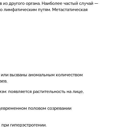
 из другого органа. Наиболее частый случай —
по лимфатическим путям. Метастатическая
ы или вызваны аномальным количеством
аев.
м: появляется растительность на лице,
ждевременном половом созревании
 при гиперэстрогении.