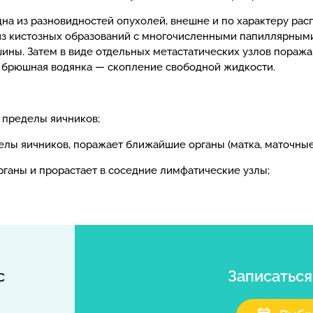
а из разновидностей опухолей, внешне и по характеру расп
из кистозных образований с многочисленными папиллярными
ины. Затем в виде отдельных метастатических узлов пораж
ли брюшная водянка — скопление свободной жидкости.
а пределы яичников;
делы яичников, поражает ближайшие органы (матка, маточные
органы и прорастает в соседние лимфатические узлы;
с
Записатьс