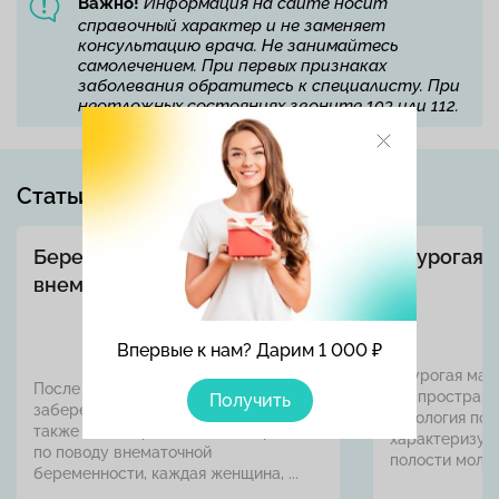
Важно!
Информация на сайте носит
справочный характер и не заменяет
консультацию врача. Не занимайтесь
самолечением. При первых признаках
заболевания обратитесь к специалисту. При
неотложных состояниях звоните 103 или 112.
Статьи по теме
Беременность после
Двурогая 
внематочной беременности
Впервые к нам? Дарим 1 000 ₽
Двурогая мат
После неудачной попытки
распростране
Получить
забеременеть и выносить ребенка, а
патология пол
также после проведенной операции
характеризуе
по поводу внематочной
полости молотк
беременности, каждая женщина, ...