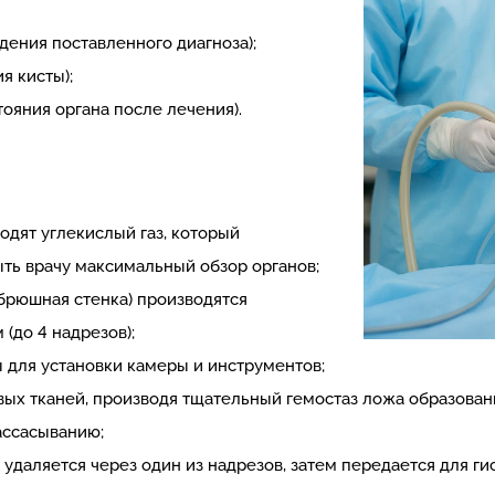
дения поставленного диагноза);
я кисты);
ояния органа после лечения).
одят углекислый газ, который
ыть врачу максимальный обзор органов;
брюшная стенка) производятся
(до 4 надрезов);
ы для установки камеры и инструментов;
ых тканей, производя тщательный гемостаз ложа образовани
ассасыванию;
удаляется через один из надрезов, затем передается для г