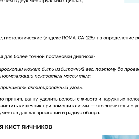
е чем в двух менструальных циклах;
 гистологические (индекс ROMA, СА-125), на определение р
я для более точной постановки диагноза).
ароскопии может быть избыточный вес, поэтому до прове
 нормализации показателя массы тела.
ь принимать активированный уголь.
 принять ванну, удалить волосы с живота и наружных полов
очистить кишечник при помощи клизмы — это значительно у
ументов для лапароскопии и радиус обзора.
я кист яичников