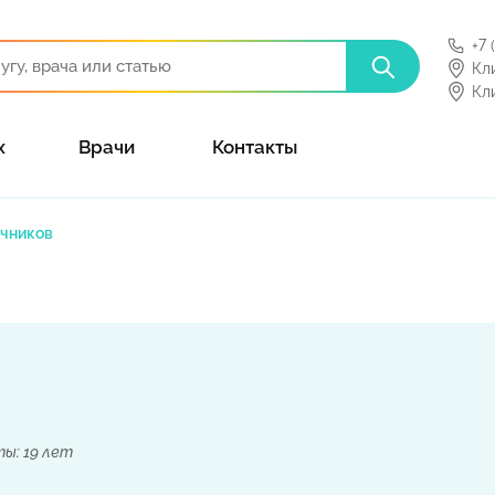
+7 
Кл
Кл
х
Врачи
Контакты
ичников
ы: 19 лет