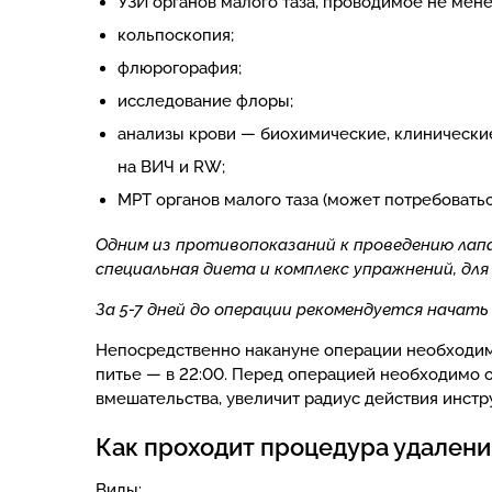
УЗИ органов малого таза, проводимое не мене
кольпоскопия;
флюрогорафия;
исследование флоры;
анализы крови — биохимические, клинические,
на ВИЧ и RW;
МРТ органов малого таза (может потребоватьс
Одним из противопоказаний к проведению лап
специальная диета и комплекс упражнений, для
За 5-7 дней до операции рекомендуется начат
Непосредственно накануне операции необходимо
питье — в 22:00. Перед операцией необходимо 
вмешательства, увеличит радиус действия инстр
Как проходит процедура удалени
Виды: