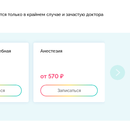
тся только в крайнем случае и зачастую доктора
ебная
Анестезия
Консу
гинек
от 570 ₽
от 2
ься
Записаться