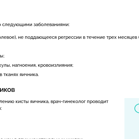
со следующими заболеваниями:
олевое), не поддающееся регрессии в течение трех месяцев
ы;
улы, нагноения, кровоизлияния;
 тканях яичника.
ников
алению кисты яичника, врач-гинеколог проводит
: