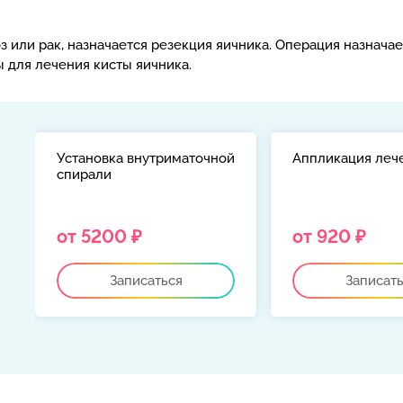
 или рак, назначается резекция яичника. Операция назначае
 для лечения кисты яичника.
Установка внутриматочной
Аппликация леч
спирали
й
от 5200 ₽
от 920 ₽
Записаться
Записат