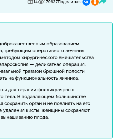
14
179637
Поделиться:
 доброкачественным образованием
а, требующим оперативного лечения.
методом хирургического вмешательства
лапароскопия — деликатная операция,
имальной травмой брюшной полости
ять на функциональность яичника.
тся для терапии фолликулярных
го тела. В подавляющем большинстве
я сохранить орган и не повлиять на его
е удаления кисты, женщины сохраняют
и вынашиванию плода.