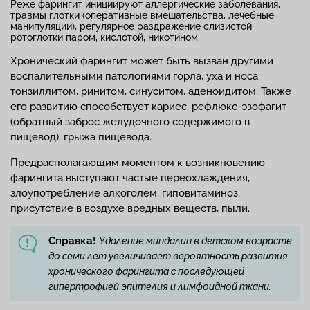
Реже фарингит инициируют аллергические заболевания,
травмы глотки (оперативные вмешательства, лечебные
манипуляции), регулярное раздражение слизистой
ротоглотки паром, кислотой, никотином.
Хронический фарингит может быть вызван другими
воспалительными патологиями горла, уха и носа:
тонзиллитом, ринитом, синуситом, аденоидитом. Также
его развитию способствует кариес, рефлюкс-эзофагит
(обратный заброс желудочного содержимого в
пищевод), грыжа пищевода.
Предрасполагающим моментом к возникновению
фарингита выступают частые переохлаждения,
злоупотребление алкоголем, гиповитаминоз,
присутствие в воздухе вредных веществ, пыли.
Справка!
Удаление миндалин в детском возрасте
до семи лет увеличивает вероятность развития
хронического фарингита с последующей
гипертрофией эпителия и лимфоидной ткани.