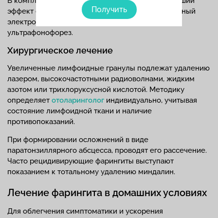
В комплексе с медикаментозной терапией хороший
Получить
эффект оказывают физиопроцедуры: лекарственный
электрофорез, магнитотерапия, УФО-терапия и
ультрафонофорез.
Хирургическое лечение
Увеличенные лимфоидные гранулы подлежат удалению
лазером, высокочастотными радиоволнами, жидким
азотом или трихлоруксусной кислотой. Методику
определяет
отоларинголог
индивидуально, учитывая
состояние лимфоидной ткани и наличие
противопоказаний.
При формировании осложнений в виде
паратонзиллярного абсцесса, проводят его рассечение.
Часто рецидивирующие фарингиты выступают
показанием к тотальному удалению миндалин.
Лечение фарингита в домашних условиях
Для облегчения симптоматики и ускорения