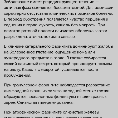
Заболевание имеет рецидивирующее течение —
активная фаза сменяется бессимптомной. Для ремиссии
характерно отсутствие клинических признаков болезни.
В период обострения появляется чувство першения и
саднения в горле, сухость, кашель без мокроты. При
осмотре ротовой полости слизистая оболочка глотки
разрыхлена, отечна, покрыта слизью.
В клинике катарального фарингита доминируют жалобы
на болезненное глотание, ощущение кома или
чужеродного предмета в горле. В глотке собирается
вязкий слизистый секрет, который провоцирует позывы
на рвоту. Кашель с мокротой, усиливается после
пробуждения.
При гранулезном фарингите наблюдается разрастание
лимфоидной ткани, из-за чего на задней стенке глотки
образуются воспаленные фолликулы в виде красных
зерен. Слизистая гиперемированная.
При атрофическом фарингите слизистые железы
уменьшаются в размерах, нарушается увлажнение