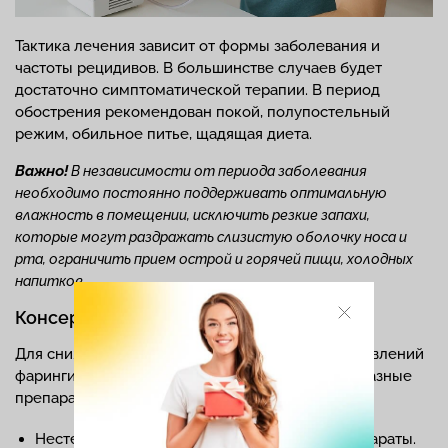
Тактика лечения зависит от формы заболевания и
частоты рецидивов. В большинстве случаев будет
достаточно симптоматической терапии. В период
обострения рекомендован покой, полупостельный
режим, обильное питье, щадящая диета.
Важно!
В независимости от периода заболевания
необходимо постоянно поддерживать оптимальную
влажность в помещении, исключить резкие запахи,
которые могут раздражать слизистую оболочку носа и
рта, ограничить прием острой и горячей пищи, холодных
напитков.
Консервативное лечение
Для снижения интенсивности клинических проявлений
фарингита и укрепления организма назначают разные
препараты:
Нестероидные противовоспалительные препараты.