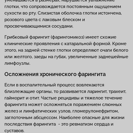
глотки, что сопровождается постоянным ощущением
сухости во рту. Слизистая оболочка глотки истончена,
розового цвета с лаковым блеском и
просвечивающимися сосудами.
Грибковый фарингит (фарингомикоз) имеет схожие
клинические проявления с катаральной формой. Кроме
этого, на задней стенке глотки определяют очаги белого
или желтого, заеды на губах, увеличенные заднешейные
лимфоузлы.
Осложнения хронического фарингита
Если в воспалительный процесс вовлекаются
близлежащие органы, то развивается ларингит, трахеит,
гайморит и отит. Частые рецидивы и тяжелое течение
фарингита может осложняться поражением слюнных
желез и лимфатических узлов, гломерулонефритом,
заглоточным абсцессом. Наиболее опасные для жизни
последствия фарингита - это ревматизм сердца и
суставов.