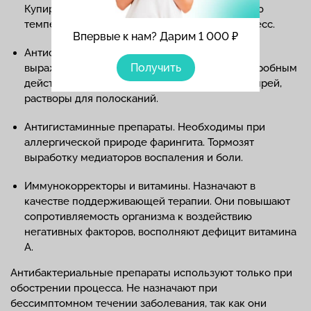
Купируют болевой синдром, снижают высокую
температуру, тормозят воспалительный процесс.
Впервые к нам? Дарим 1 000 ₽
Антисептические средства. Уменьшают
Получить
выраженность симптомов, обладают антимикробным
действием. Используют пастилки, леденцы, спрей,
растворы для полосканий.
Антигистаминные препараты. Необходимы при
аллергической природе фарингита. Тормозят
выработку медиаторов воспаления и боли.
Иммунокорректоры и витамины. Назначают в
качестве поддерживающей терапии. Они повышают
сопротивляемость организма к воздействию
негативных факторов, восполняют дефицит витамина
А.
Антибактериальные препараты используют только при
обострении процесса. Не назначают при
бессимптомном течении заболевания, так как они