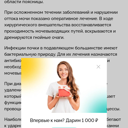
области поясницы.
При осложненном течении заболеваний и нарушении
оттока мочи показано оперативное лечение. В ходе
хирургического вмешательства восстанавливается
проходимость мочевыводящих путей, вскрываются и
дренируются гнойные очаги.
Инфекции почки в подавляющем большинстве имеют
бактериальную природу. Для их лечения назначаются
антибиотики широкого спектра. Во время терапии
необходимо много пить, чтобы промывать
мочевыводящие пути.
При диагностике камней в почках хирургическое
удаление показано при большом размере камня,
который вызывает слишком сильную боль, нарушает
функцию органа, блокирует прохождение мочи,
провоцирует инфекционно-воспалительные процессы.
Наиболее часто при мочекаменной болезни прибегают
Впервые к нам? Дарим 1 000 ₽
к ударно-волновой литотрипсии. С ее помощью камни