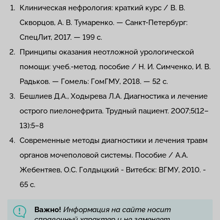
Клиническая нефрология: краткий курс / В. В.
Скворцов, А. В. Тумаренко. — Санкт-Петербург:
СпецЛит, 2017. — 199 с.
Принципы оказания неотложной урологической
помощи: учеб.-метод. пособие / Н. И. Симченко, И. В.
Радьков. — Гомель: ГомГМУ, 2018. — 52 с.
Бешлиев Д.А., Ходырева Л.А. Диагностика и лечение
острого пиелонефрита. Трудный пациент. 2007;5(12–
13):5–8
Современные методы диагностики и лечения травм
органов мочеполовой системы. Пособие / А.А.
Жебентяев, О.С. Голдыцкий - Витебск: ВГМУ, 2010. -
65 с.
Важно!
Информация на сайте носит
справочный характер и не заменяет