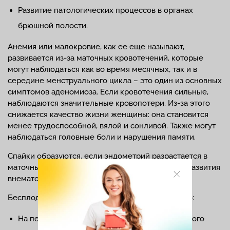
Развитие патологических процессов в органах
брюшной полости.
Анемия или малокровие, как ее еще называют,
развивается из-за маточных кровотечений, которые
могут наблюдаться как во время месячных, так и в
середине менструального цикла – это один из основных
симптомов аденомиоза. Если кровотечения сильные,
наблюдаются значительные кровопотери. Из-за этого
снижается качество жизни женщины: она становится
менее трудоспособной, вялой и сонливой. Также могут
наблюдаться головные боли и нарушения памяти.
Спайки образуются, если эндометрий разрастается в
маточных трубах. При наличии спаек есть риск развития
внематочной беременности.
Бесплодие при аденомиозе может быть вызвано:
На первой стадии – нарушениями гормонального