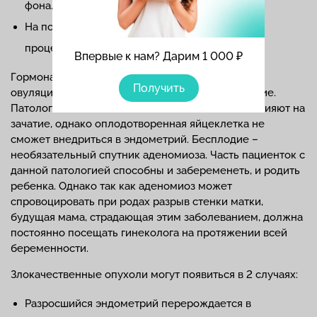
фона.
На поздних стадиях – из-за патологических
процессов в маточных стенках.
Впервые к нам? Дарим 1 000 ₽
Гормональные перепады вызывают нарушения
Получить
овуляции, из-за чего невозможно оплодотворение.
Патологические изменения в стенке матки не влияют на
зачатие, однако оплодотворенная яйцеклетка не
сможет внедриться в эндометрий. Бесплодие –
необязательный спутник аденомиоза. Часть пациенток с
данной патологией способны и забеременеть, и родить
ребенка. Однако так как аденомиоз может
спровоцировать при родах разрыв стенки матки,
будущая мама, страдающая этим заболеванием, должна
постоянно посещать гинеколога на протяжении всей
беременности.
Злокачественные опухоли могут появиться в 2 случаях:
Разросшийся эндометрий перерождается в