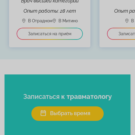
Врач высшей категории
Опыт работы: 28 лет
Опыт ра
Записаться
к травматологу
Выбрать время