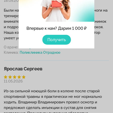
18.05.2026
Были на приеме с сыном после сильного ушиба ноги на
тренировке. Пастарнак Елена Николаевна очень
внимательно осмотрела ребенка, направила на снимок
и подробно расписала лечение травм и режим покоя.
Впервые к нам? Дарим 1 000 ₽
Наша консультация прошла очень спокойно, доктор
умеет успокоить паникующих родителей.
Получить
О враче:
Пастарнак Е.Н.
Клиника:
Ярослав Сергеев
11.05.2026
Из-за сильной ноющей боли в колене после старой
спортивной травмы я практически не мог нормально
ходить. Владимир Владимирович провел осмотр и
предложил сделать инъекции в сустав для снятия