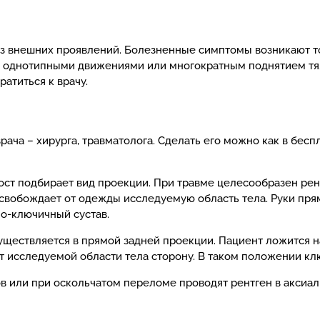
з внешних проявлений. Болезненные симптомы возникают тол
а с однотипными движениями или многократным поднятием т
ратиться к врачу.
ача – хирурга, травматолога. Сделать его можно как в бесп
ост подбирает вид проекции. При травме целесообразен ре
 освобождает от одежды исследуемую область тела. Руки пря
но-ключичный сустав.
ществляется в прямой задней проекции. Пациент ложится н
т исследуемой области тела сторону. В таком положении кл
 или при оскольчатом переломе проводят рентген в аксиаль