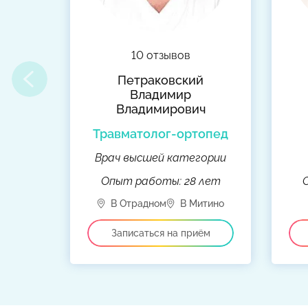
10 отзывов
ндр
Петраковский
Владимир
Владимирович
опед
Травматолог-ортопед
ских
Врач высшей категории
лет
Опыт работы: 28 лет