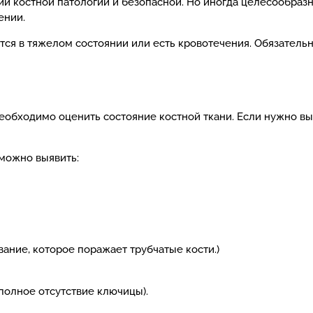
и костной патологии и безопасной. Но иногда целесообразн
ении.
тся в тяжелом состоянии или есть кровотечения. Обязатель
ы
еобходимо оценить состояние костной ткани. Если нужно выя
можно выявить:
ание, которое поражает трубчатые кости.)
полное отсутствие ключицы).