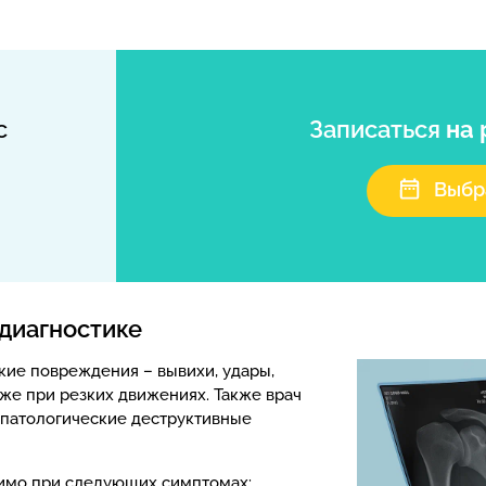
с
Записаться
на 
Выбр
 диагностике
кие повреждения – вывихи, удары,
е при резких движениях. Также врач
 патологические деструктивные
димо при следующих симптомах: