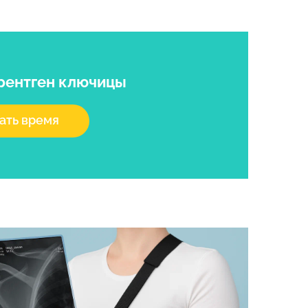
рентген ключицы
ать время