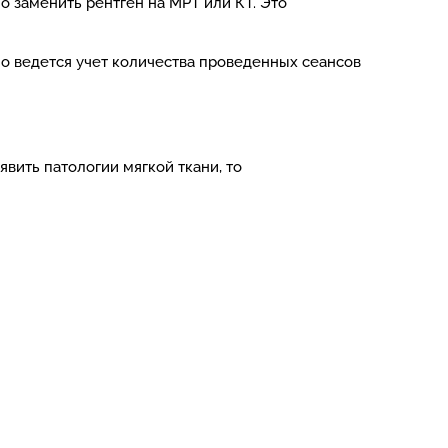
о заменить рентген на МРТ или КТ. Это
но ведется учет количества проведенных сеансов
вить патологии мягкой ткани, то