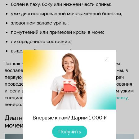
болей в паху, боку или нижней части спины;
уже диагностированной мочекаменной болезни;
зловонном запахе урины;
помутнений или примесей крови в моче;
лихорадочного состояния;
выделений из влагалища/полового члена.
Так как чаще всего симптом обусловлен наличием
воспаления в органах мочевыделительной системы, в
первую очередь следует обратиться к урологу. Врач
проведет осмотр, назначит необходимые исследования
и, если возникнет потребность, направит к другим узким
специалистам:
гинекологу
, нефрологу,
эндокринологу
,
венерологу.
Диагностика жжения при
Впервые к нам? Дарим 1 000 ₽
мочеиспускании
Получить